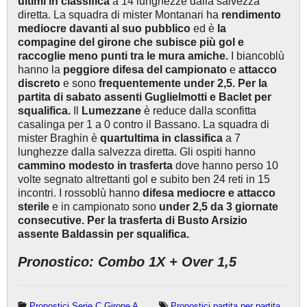
ultimi in classifica
a 14 lunghezze dalla salvezza
diretta. La squadra di mister Montanari ha
rendimento
mediocre davanti al suo pubblico
ed è
la
compagine del girone che subisce più gol e
raccoglie meno punti tra le mura amiche.
I biancoblù
hanno la
peggiore difesa del campionato
e
attacco
discreto
e sono
frequentemente under 2,5. Per la
partita di sabato assenti Guglielmotti e Baclet per
squalifica.
Il
Lumezzane
è reduce dalla sconfitta
casalinga per 1 a 0 contro il Bassano. La squadra di
mister Braghin è
quartultima in classifica
a 7
lunghezze dalla salvezza diretta. Gli ospiti hanno
cammino modesto in trasferta
dove hanno perso 10
volte segnato altrettanti gol e subito ben 24 reti in 15
incontri. I rossoblù hanno
difesa mediocre e attacco
sterile
e in campionato sono
under 2,5 da 3 giornate
consecutive. Per la trasferta di Busto Arsizio
assente Baldassin per squalifica.
Pronostico: Combo 1X + Over 1,5
Pronostici Serie C Girone A
Pronostici partita per partita