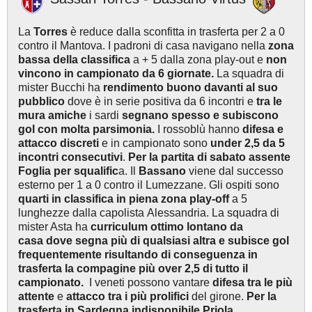
La
Torres
è reduce dalla sconfitta in trasferta per 2 a 0
contro il Mantova. I padroni di casa navigano nella
zona
bassa della classifica
a + 5 dalla zona play-out e
non
vincono in campionato da 6 giornate.
La squadra di
mister Bucchi ha
rendimento buono davanti al suo
pubblico
dove è in serie positiva da 6 incontri e
tra le
mura amiche
i sardi
segnano spesso e subiscono
gol con molta parsimonia.
I rossoblù hanno
difesa e
attacco discreti
e in campionato sono
under 2,5 da 5
incontri consecutivi
.
Per la partita di sabato assente
Foglia per squalific
a. Il
Bassano
viene dal successo
esterno per 1 a 0 contro il Lumezzane. Gli ospiti sono
quarti in classifica in piena zona play-off
a 5
lunghezze dalla capolista Alessandria. La squadra di
mister Asta ha
curriculum ottimo lontano da
casa dove segna più di qualsiasi altra e subisce gol
frequentemente risultando di conseguenza in
trasferta la compagine più over 2,5 di tutto il
campionato.
I veneti possono vantare
difesa tra le più
attente
e
attacco tra i più prolifici
del girone.
Per la
trasferta in Sardegna indisponibile Priola