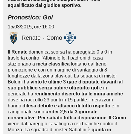
squalificato dal giudice sportivo.
Pronostico: Gol
15/03/2015, ore 16:00
Renate - Como
Il
Renate
domenica scorsa ha pareggiato 0 a 0 in
trasferta contro l’Albinoleffe. I padroni di casa
stazionano a
metà classifica
lontano dal treno
promozione e con un margine di vantaggio di 8
lunghezze dalla zona play-out. La squadra di mister
Boldini ha
vinto le ultime 3 gare disputate davanti al
suo pubblico senza subire oltretutto gol
e in
generale ha
rendimento discreto tra le mura amiche
dove ha raccolto 23 punti in 15 partite. I nerazzurri
hanno
difesa debole
e
attacco di tutto rispetto
e in
campionato sono
under 2,5 da 3 giornate
consecutive
.
Per sabato tutti a disposizione
. Il
Como
viene dal pareggio casalingo a reti bianche contro il
Monza. La squadra di mister Sabatini è
quinta in