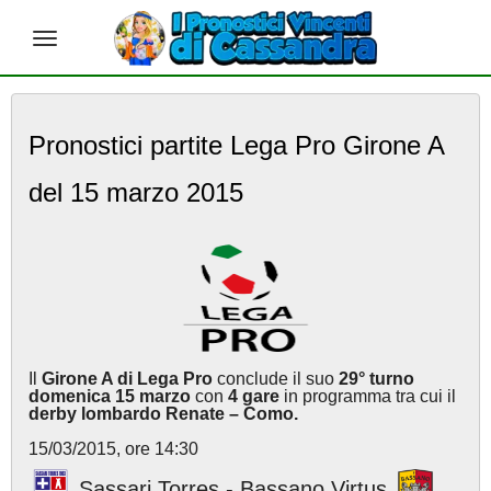
S
k
Pronostici partite Lega Pro Girone A
i
p
del 15 marzo 2015
t
o
m
a
i
n
c
o
n
Il
Girone A di Lega Pro
conclude il suo
29° turno
t
domenica 15 marzo
con
4 gare
in programma tra cui il
e
derby lombardo Renate – Como.
n
15/03/2015, ore 14:30
t
Sassari Torres - Bassano Virtus