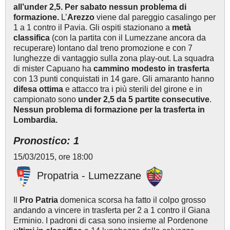
all’under 2,5. Per sabato nessun problema di
formazione.
L’
Arezzo
viene dal pareggio casalingo per
1 a 1 contro il Pavia. Gli ospiti stazionano a
metà
classifica
(con la partita con il Lumezzane ancora da
recuperare) lontano dal treno promozione e con 7
lunghezze di vantaggio sulla zona play-out. La squadra
di mister Capuano ha
cammino modesto in trasferta
con 13 punti conquistati in 14 gare. Gli amaranto hanno
difesa ottima
e attacco tra i più sterili del girone e in
campionato sono
under 2,5 da 5 partite consecutive
.
Nessun problema di formazione per la trasferta in
Lombardia.
Pronostico: 1
15/03/2015, ore 18:00
Propatria - Lumezzane
Il
Pro Patria
domenica scorsa ha fatto il colpo grosso
andando a vincere in trasferta per 2 a 1 contro il Giana
Erminio. I padroni di casa sono insieme al Pordenone