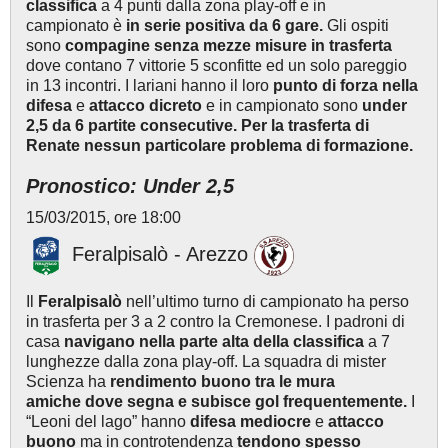
classifica
a 4 punti dalla zona play-off e in
campionato è
in serie positiva da 6 gare.
Gli ospiti
sono
compagine senza mezze misure in trasferta
dove contano 7 vittorie 5 sconfitte ed un solo pareggio
in 13 incontri. I lariani hanno il loro
punto di forza nella
difesa
e
attacco dicreto
e in campionato sono
under
2,5 da 6 partite consecutive. Per la trasferta di
Renate nessun particolare problema di formazione.
Pronostico: Under 2,5
15/03/2015, ore 18:00
Feralpisalò - Arezzo
Il
Feralpisalò
nell’ultimo turno di campionato ha perso
in trasferta per 3 a 2 contro la Cremonese. I padroni di
casa
navigano nella
parte alta della classifica
a 7
lunghezze dalla zona play-off. La squadra di mister
Scienza ha
rendimento buono tra le mura
amiche dove segna e subisce gol frequentemente.
I
“Leoni del lago” hanno
difesa mediocre
e
attacco
buono
ma in controtendenza
tendono spesso