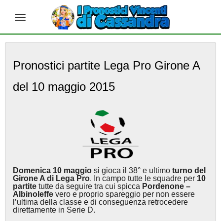
S
k
Pronostici partite Lega Pro Girone A
i
p
del 10 maggio 2015
t
o
m
a
i
n
c
o
n
Domenica 10 maggio
si gioca il 38° e ultimo
turno del
t
Girone A di Lega Pro
. In campo tutte le squadre per
10
e
partite
tutte da seguire tra cui spicca
Pordenone –
Albinoleffe
vero e proprio spareggio per non essere
n
l’ultima della classe e di conseguenza retrocedere
t
direttamente in Serie D.