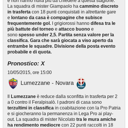
e non hanno nulla più da chiedere a questa stagione.
La squadra di mister Giampaolo ha
cammino discreto
in trasferta
con 18 punti conquistati in altrettante gare
e
lontano da casa è compagine che subisce
frequentemente gol.
I grigiorossi hanno
difesa tra le
più battute del torneo
e
attacco buono
e
sono
spesso under 2,5. Partita senza valore per la
classifica. Gara che sarà giocata a viso aperto da
entrambe le squadre. Divisione della posta evento
probabile e di quota.
Pronostico: X
10/05/2015, ore 15:00
Lumezzane - Novara
Il
Lumezzane
è reduce dalla sconfitta in trasferta per 2
a 0 contro il Feralpisalò. I padroni di casa sono
terzultimi in classifica
in coabitazione con la Pro Patria
e si giocheranno la permanenza in Lega Pro ai play-
out. La squadra di mister Nicolato
tra le mura amiche
ha rendimento mediocre
con 22 punti raccolti in 18