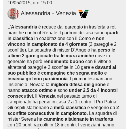
10/05/2015, ore 15:00
Alessandria - Venezia
L’
Alessandria
è reduce dal pareggio in trasferta a reti
bianche contro il Renate. I padroni di casa sono
quarti
in classifica
in coabitazione con il Como e
non
vincono in campionato da 4 giornate
(2 pareggi e 2
sconfitte). La squadra di mister D’Angelo ha
perso le
ultime 2 gare giocate tra le mura amiche
dove in
generale ha però
rendimento buono
con 8 vittorie
altrettanti pareggi e 2 sconfitte
in 18 gare e
davanti al
suo pubblico è compagine che segna molto e
incassa gol con parsimonia
. I piemontesi vantano
insieme al Novara la
migliore difesa del girone
e
hanno
attacco ottimo
e sono
under 2,5 da 4 incontri
consecutivi.
Il
Venezia
nel passato turno di
campionato ha perso in casa 2 a 1 contro il Pro Patria.
Gli ospiti stazionano a
metà classifica
e vengono da
2
sconfitte consecutive in campionato
. La squadra di
mister Serena ha
cammino altalenante in trasferta
con 20 punti raccolti
in 18 incontri. I veneziani hanno