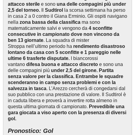
attacco sterile
e sono
una delle compagini più under
2,5 del torneo.
Il
Sudtirol
la scorsa settimana ha perso
in casa 2 a 0 contro il Giana Erminio. Gli ospiti navigano
nella
zona bassa della classifica
ma sono
matematicamente salvi e vengono da
4 sconfitte
consecutive in campionato dove non vincono da
ben 13 giornate
. La squadra di mister
Stroppa nell’ultimo periodo ha
rendimento disastroso
lontano da casa con 5 sconfitte e 1 pareggio nelle
ultime 6 trasferte disputate.
I biancorossi
vantano
difesa buona e attacco discreto
e sono una
delle compagini più
under 2,5 del girone. Partita
senza valore per la classifica.
Entrambe le squadre
scenderanno in campo senza problemi e con la
salvezza in tasca
. L’Arezzo cercherà di congedarsi dal
suo pubblico con una prestazione di valore. Il Sudtirol è
in caduta libera e proverà a invertire rotta almeno in
questa ultima giornata di campionato.
Prevedibile una
gara giocata a viso aperto con la presenza di diversi
gol.
Pronostico: Gol