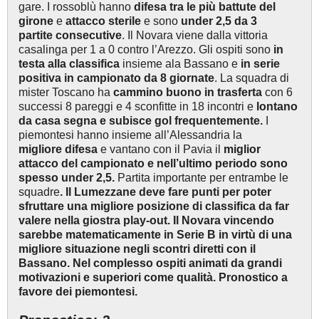
gare. I rossoblù hanno
difesa tra le più battute del
girone
e
attacco sterile
e sono
under 2,5 da 3
partite consecutive
. Il Novara viene dalla vittoria
casalinga per 1 a 0 contro l’Arezzo. Gli ospiti sono
in
testa alla classifica
insieme ala Bassano e
in serie
positiva in campionato da 8 giornate
. La squadra di
mister Toscano ha
cammino buono in trasferta
con 6
successi 8 pareggi e 4 sconfitte in 18 incontri e
lontano
da casa segna e subisce gol frequentemente.
I
piemontesi hanno insieme all’Alessandria la
migliore
difesa
e vantano con il Pavia il
miglior
attacco del campionato e nell’ultimo periodo sono
spesso under 2,5.
Partita importante per entrambe le
squadre
. Il Lumezzane deve fare punti per poter
sfruttare una migliore posizione di classifica da far
valere nella giostra play-out. Il Novara vincendo
sarebbe matematicamente in Serie B in virtù di una
migliore situazione negli scontri diretti con il
Bassano. Nel complesso ospiti animati da grandi
motivazioni e superiori come qualità. Pronostico a
favore dei piemontesi.