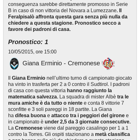
conseguenza sarebbe direttamente promosso in Serie
B in caso di non vittoria del Novara a Lumezzane
. Il
Feralpisalò affronta questa gara senza più nulla da
chiedere a questa stagione. Pronostico secco a
favore dei padroni di casa.
Pronostico: 1
10/05/2015, ore 15:00
Giana Erminio - Cremonese
Il
Giana Erminio
nell’ultimo turno di campionato giocato
ha vinto in trasferta per 2 a 0 contro il Sudtirol. I padroni
di casa con questa vittoria
hanno raggiunto la
matematica salvezza.
La squadra di mister Albè
tra le
mura amiche è da tutto o niente
e conta 8 vittorie 7
sconfitte e 3 soli pareggi in 18 partite. La Giana
ha
difesa buona
e
attacco tra i peggiori del girone
e
in campionato è
under 2,5 da 3 giornate consecutive.
La
Cremonese
viene dal pareggio casalingo per 1 a 1
contro la Torres. Gli ospiti stazionano a
metà classifica