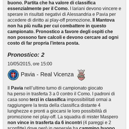
buono. Partita che ha valore di classifica
essenzialmente per il Como.
I lariani devono vincere e
sperare in risultati negativi di Alessandria e Pavia per
accedere di diritto ai play-off promozione
. Il Mantova
non ha più nulla per cui combattere in questo
campionato. Pronostico a favore degli ospiti che
non possono fare calcoli e devono cercare ad ogni
costo di far propria l’intera posta.
Pronostico: 2
10/05/2015, ore 15:00
Pavia - Real Vicenza
Il
Pavia
nell’ultimo turno di campionato giocato
ha perso in trasferta 3 a 0 contro il Como. I padroni di
casa sono
terzi in classifica
impossibilitati ormai a
raggiungere la testa della classifica distante 4
lunghezze e pronti a giocarsi le loro possibilità di
promozione nei play-off. La squadra di mister Maspero
non vince in trasferta da 6 incontri
(4 pareggi e 2
sconfitte) dove però in generale ha
cammino buono