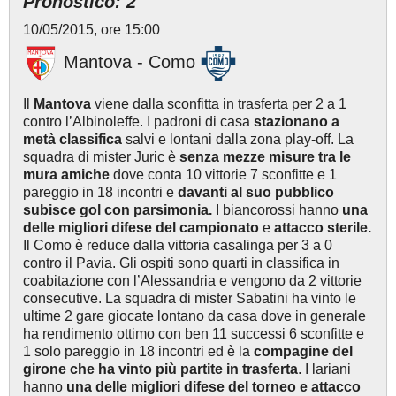
Pronostico: 2
10/05/2015, ore 15:00
Mantova - Como
Il
Mantova
viene dalla sconfitta in trasferta per 2 a 1
contro l’Albinoleffe. I padroni di casa
stazionano a
metà classifica
salvi e lontani dalla zona play-off. La
squadra di mister Juric è
senza mezze misure tra le
mura amiche
dove conta 10 vittorie 7 sconfitte e 1
pareggio in 18 incontri e
davanti al suo pubblico
subisce gol con parsimonia.
I biancorossi hanno
una
delle
migliori difese del campionato
e
attacco sterile.
Il Como è reduce dalla vittoria casalinga per 3 a 0
contro il Pavia. Gli ospiti sono quarti in classifica in
coabitazione con l’Alessandria e vengono da 2 vittorie
consecutive. La squadra di mister Sabatini ha vinto le
ultime 2 gare giocate lontano da casa dove in generale
ha rendimento ottimo con ben 11 successi 6 sconfitte e
1 solo pareggio in 18 incontri
ed è la
compagine del
girone che ha vinto più partite in trasferta
. I lariani
hanno
una delle migliori
difese del torneo e
attacco