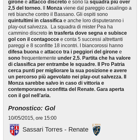
girone
e
attacco discreto
e sono la
squadra più over
2,5 del torneo.
Il
Monza
viene dal pareggio casalingo a
reti bianche contro il Bassano. Gli ospiti sono
quintultimi in classifica
e anche loro disputeranno i
play-out salvezza. La squadra di mister Pea ha
cammino discreto
in trasferta dove segna e subisce
gol con il contagocce
e conta 5 successi altrettanti
pareggi e 8 sconfitte 18 incontri. I biancorossi hanno
difesa buona
e
attacco tra i peggiori del girone
e
sono
frequentemente
under 2,5. Partita che ha valore
di classifica per entrambe le squadre. Il Pro Patria
cerca punti per migliorare la sua posizione e avere
un percorso più agevolato nei play-out salvezza. Il
Monza sarebbe salvo in caso di vittoria e
contemporanea sconfitta del Renate. Gara aperta
con il gol nell’aria.
Pronostico: Gol
10/05/2015, ore 15:00
Sassari Torres - Renate