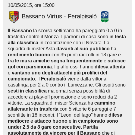
10/05/2015, ore 15:00
Bassano Virtus - Feralpisalò
Il
Bassano
la scorsa settimana ha pareggiato 0 a 0 in
trasferta contro il Monza. I padroni di casa sono
in testa
alla classifica
in coabitazione con il Novara. La
squadra di mister Asta
davanti al suo pubblico
ha
r
endimento buono
con 35 punti raccolti in 18 gare e
tra le mura amiche
segna frequentemente
e
subisce
gol con parsimonia.
I giallorossi hanno
difesa attenta
e
vantano uno degli attacchi più prolifici del
campionato.
Il
Feralpisalò
viene dalla vittoria
casalinga per 2 a 0 contro il Lumezzane. Gli ospiti sono
sesti in classifica
ma ormai senza possibilità di
accedere ai play-off promozione e sono reduci da 2
vittorie. La squadra di mister Scienza ha
cammino
altalenante in trasferta
con 5 vittorie 6 pareggi e 7
sconfitte in 18 incontri. I “Leoni del lago” hanno
difesa
mediocre
e
attacco buono
e
in campionato sono
under 2,5 da 8 gare consecutive. Partita
assolutamente da vincere per il Bassano
che di