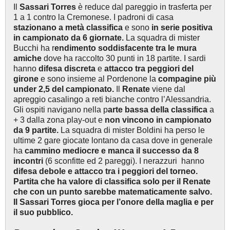
Il
Sassari Torres
è reduce dal pareggio in trasferta per
1 a 1 contro la Cremonese. I padroni di casa
stazionano a metà classifica
e sono
in serie positiva
in campionato da 6 giornate.
La squadra di mister
Bucchi ha r
endimento soddisfacente tra le mura
amiche
dove ha raccolto 30 punti in 18 partite. I sardi
hanno
difesa discreta
e
attacco tra peggiori del
girone
e sono insieme al Pordenone la
compagine più
under 2,5 del campionato.
Il
Renate
viene dal
apreggio casalingo a reti bianche contro l’Alessandria.
Gli ospiti navigano nella p
arte bassa della classifica
a
+ 3 dalla zona play-out e
non vincono in campionato
da 9 partite.
La squadra di mister Boldini ha perso le
ultime 2 gare giocate lontano da casa dove in generale
ha
cammino mediocre e
manca il successo da 8
incontri
(6 sconfitte ed 2 pareggi). I nerazzuri hanno
difesa debole e attacco tra i peggiori del torneo.
Partita che ha valore di classifica solo per il Renate
che con un punto sarebbe matematicamente salvo.
Il Sassari Torres gioca per l’onore della maglia e per
il suo pubblico.