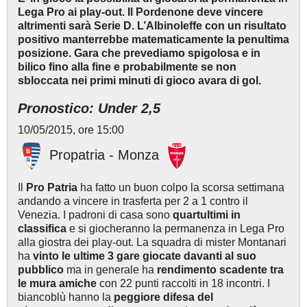
Lega Pro ai play-out. Il Pordenone deve vincere
altrimenti sarà Serie D. L’Albinoleffe con un risultato
positivo manterrebbe matematicamente la penultima
posizione. Gara che prevediamo spigolosa e in
bilico fino alla fine e probabilmente se non
sbloccata nei primi minuti di gioco avara di gol.
Pronostico: Under 2,5
10/05/2015, ore 15:00
Propatria - Monza
Il
Pro Patria
ha fatto un buon colpo la scorsa settimana
andando a vincere in trasferta per 2 a 1 contro il
Venezia. I padroni di casa sono
quartultimi in
classifica
e si giocheranno la permanenza in Lega Pro
alla giostra dei play-out. La squadra di mister Montanari
ha
vinto le ultime 3 gare giocate davanti al suo
pubblico
ma in generale ha
rendimento scadente tra
le mura amiche
con 22 punti raccolti in 18 incontri. I
biancoblù hanno la
peggiore difesa del