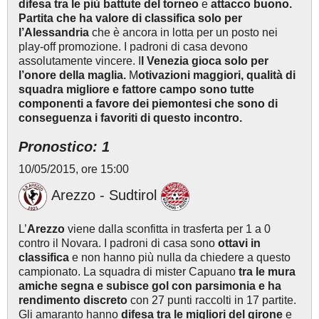
difesa tra le più battute del torneo
e
attacco buono.
Partita che ha valore di classifica solo per
l’Alessandria
che è ancora in lotta per un posto nei
play-off promozione. I padroni di casa devono
assolutamente vincere. I
l Venezia gioca solo per
l’onore della maglia.
M
otivazioni maggiori, qualità di
squadra migliore e fattore campo sono tutte
componenti a favore dei piemontesi che sono di
conseguenza i favoriti di questo incontro.
Pronostico: 1
10/05/2015, ore 15:00
Arezzo - Sudtirol
L’
Arezzo
viene dalla sconfitta in trasferta per 1 a 0
contro il Novara. I padroni di casa sono
ottavi in
classifica
e non hanno più nulla da chiedere a questo
campionato. La squadra di mister Capuano
tra le mura
amiche segna e subisce gol con parsimonia e ha
rendimento discreto
con 27 punti raccolti in 17 partite.
Gli amaranto hanno
difesa tra le migliori del girone
e