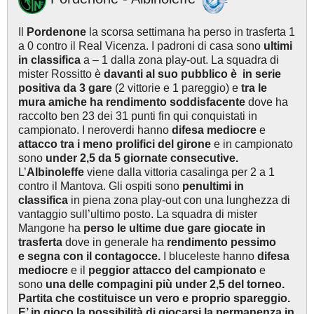
Il
Pordenone
la scorsa settimana ha perso in trasferta 1
a 0 contro il Real Vicenza. I padroni di casa sono
ultimi
in classifica
a – 1 dalla zona play-out. La squadra di
mister Rossitto è
davanti al suo pubblico è
in serie
positiva
da 3 gare
(2 vittorie e 1 pareggio) e
tra le
mura amiche ha
rendimento soddisfacente
dove ha
raccolto ben 23 dei 31 punti fin qui conquistati in
campionato. I neroverdi hanno
difesa mediocre
e
attacco tra i meno prolifici del girone
e in campionato
sono
under 2,5 da 5 giornate consecutive.
L’
Albinoleffe
viene dalla vittoria casalinga per 2 a 1
contro il Mantova. Gli ospiti sono
penultimi in
classifica
in piena zona play-out con una lunghezza di
vantaggio sull’ultimo posto. La squadra di mister
Mangone ha
perso le ultime due gare giocate in
trasferta
dove in generale ha
rendimento pessimo
e
segna con il contagocce.
I bluceleste hanno
difesa
mediocre
e il
peggior attacco del campionato
e
sono
una delle compagini più under 2,5 del torneo.
Partita che costituisce un vero e proprio spareggio.
E’ in gioco la possibilità di giocarsi la permanenza in