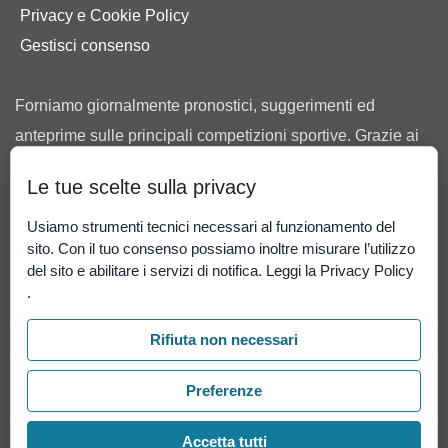
Privacy e Cookie Policy
Gestisci consenso
Forniamo giornalmente pronostici, suggerimenti ed
anteprime sulle principali competizioni sportive. Grazie ai
nostri consigli ti aiutiamo a scegliere tra le offerte dei
Le tue scelte sulla privacy
bookmaker in possesso di regolare concessione ad
operare in Italia rilasciata dall’Agenzia delle Dogane e dei
Usiamo strumenti tecnici necessari al funzionamento del
sito. Con il tuo consenso possiamo inoltre misurare l’utilizzo
Monopoli.
del sito e abilitare i servizi di notifica.
Leggi la Privacy Policy
Il gioco può causare dipendenza patologica. Il gioco è
.
vietato ai minori di 18 anni.
Gioco Responsabile
-
Rifiuta non necessari
Probabilità di vincita
.
Preferenze
Accetta tutti