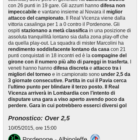
con 26 punti in 19 gare. Gli azzurri hanno
difesa non
impeccabile
e vantano insieme al Novara il
miglior
attacco del campionato.
Il Real Vicenza viene dalla
vittoria casalinga per 1 a 0 contro il Pordenone. Gli
ospiti
stazionano a metà classifica
in una posizione di
assoluta tranquillità lontano sia dalla zona play-off che
da quella play-out. La squadra di mister Marcolini ha
rendimento
soddisfacente lontano da casa
con 21
punti conquistati in 18 incontri ed è la
compagine del
girone con il numero più alto di pareggi in trasferta
. I
veneti hanno hanno
difesa discreta
e
attacco tra i
migliori del torneo
e in campionato sono
under 2,5 da
3 giornate consecutive. Partita in cui il Pavia cerca
l’ultimo punto per blindare il terzo posto. Il Real
Vicenza arriverà in Lombardia con l’intento di
disputare una gara a viso aperto avendo poco da
perdere. Gara in cui potrebbero esserci diversi gol
Pronostico: Over 2,5
10/05/2015, ore 15:00
Pordenone - Albinoleffe