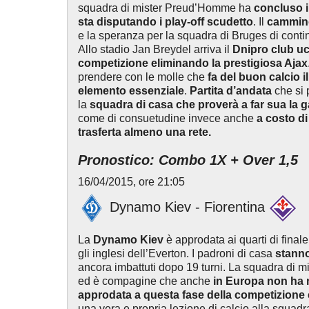
squadra di mister Preud’Homme ha
concluso i
sta disputando i play-off scudetto
. Il
cammino 
e la speranza per la squadra di Bruges di contin
Allo stadio Jan Breydel arriva il
Dnipro club uc
competizione eliminando la prestigiosa Ajax
prendere con le molle che
fa del buon calcio il
elemento essenziale
.
Partita d’andata
che si 
la
squadra di casa che proverà a far sua la 
come di consuetudine invece anche
a costo di
trasferta almeno una rete.
Pronostico: Combo 1X + Over 1,5
16/04/2015, ore 21:05
Dynamo Kiev - Fiorentina
La
Dynamo Kiev
è approdata ai quarti di final
gli inglesi dell’Everton. I padroni di casa
stann
ancora imbattuti dopo 19 turni. La squadra di m
ed è compagine che anche
in Europa non ha 
approdata a questa fase della competizione
una vera e propria lezione di calcio alla squadra