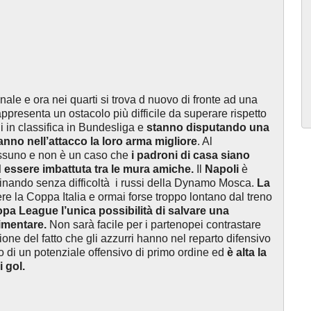
finale e ora nei quarti si trova d nuovo di fronte ad una
ppresenta un ostacolo più difficile da superare rispetto
i in classifica in Bundesliga e
stanno disputando una
nno nell’attacco la loro arma migliore
. Al
ssuno e non è un caso che
i padroni di casa siano
 essere imbattuta tra le mura amiche.
Il
Napoli
è
minando senza difficoltà i russi della Dynamo Mosca.
La
ere la Coppa Italia e ormai forse troppo lontano dal treno
opa League l’unica possibilità di salvare una
imentare.
Non sarà facile per i partenopei contrastare
one del fatto che gli azzurri hanno nel reparto difensivo
o di un potenziale offensivo di primo ordine ed
è alta la
i gol.