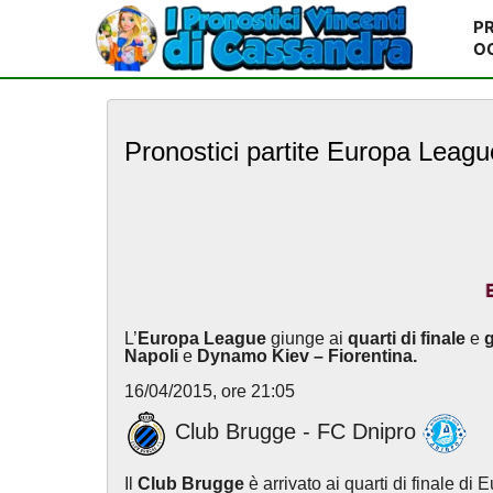
PR
O
S
k
Pronostici partite Europa Leagu
i
p
t
o
m
a
i
n
c
L’
Europa League
giunge ai
quarti di finale
e
g
o
Napoli
e
Dynamo Kiev – Fiorentina.
n
16/04/2015, ore 21:05
t
e
Club Brugge - FC Dnipro
n
t
Il
Club Brugge
è arrivato ai quarti di finale d