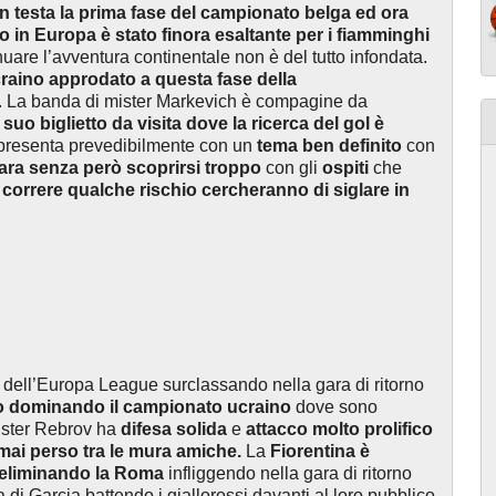
n testa la prima fase del campionato belga ed ora
in Europa è stato finora esaltante per i fiamminghi
uare l’avventura continentale non è del tutto infondata.
raino approdato a questa fase della
. La banda di mister Markevich è compagine da
 suo biglietto da visita dove la ricerca del gol è
presenta prevedibilmente con un
tema ben definito
con
gara senza però scoprirsi troppo
con gli
ospiti
che
 correre qualche rischio cercheranno di siglare in
e dell’Europa League surclassando nella gara di ritorno
o dominando il campionato ucraino
dove sono
ister Rebrov ha
difesa solida
e
attacco molto prolifico
mai perso tra le mura amiche.
La
Fiorentina
è
 eliminando la Roma
infliggendo nella gara di ritorno
 di Garcia battendo i giallorossi davanti al loro pubblico