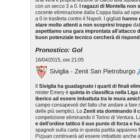
con un secco 3 a 0.
I ragazzi di Montella no
cocente eliminazione dalla Coppa Italia ad op
a 0 in trasferta contro il Napoli. I gigliati
hanno n
stare molto attenti a non scoprirsi troppo
dat
aspettiamo una gara improntata all’attacco da
buon potenziale tecnico cercherà di rispond
Pronostico: Gol
16/04/2015, ore 21:05
Siviglia - Zenit San Pietroburgo
Il
Siviglia
ha guadagnato i quarti di finali eli
mister Emery è
quinta in classifica nella Lig
iberico ad essere imbattuta tra le mura amic
campo consapevoli del fatto che andare a fare ri
delle più semplici. Lo
Zenit
sta dominando il 
competizione eliminando il Torino di Ventura. 
e dell’ordine tattico il suo punto di forza e 
spagnoli sulla carta in questa partita appaiono
Pizjuan continuerà ad essere imbattuto anche 