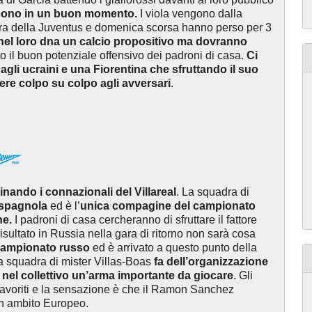
n sono in un buon momento.
I viola vengono dalla
era della Juventus e domenica scorsa hanno perso per 3
el loro dna un calcio propositivo
ma dovranno
o il buon potenziale offensivo dei padroni di casa.
Ci
gli ucraini e una Fiorentina che sfruttando il suo
ere colpo su colpo agli avversari
.
minando i connazionali del Villareal
. La squadra di
a spagnola
ed è l’
unica compagine del campionato
he.
I padroni di casa cercheranno di sfruttare il fattore
sultato in Russia nella gara di ritorno non sarà cosa
campionato russo
ed è arrivato a questo punto della
La squadra di mister Villas-Boas
fa dell’organizzazione
ha nel collettivo un’arma importante da giocare
. Gli
 favoriti e la sensazione è che il Ramon Sanchez
in ambito Europeo.