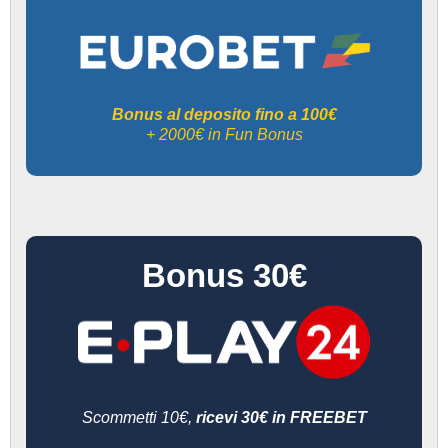
Bonus al deposito fino a 100€
+ 2000€ in Fun Bonus
Bonus 30€
Scommetti 10€,
ricevi 30€ in FREEBET