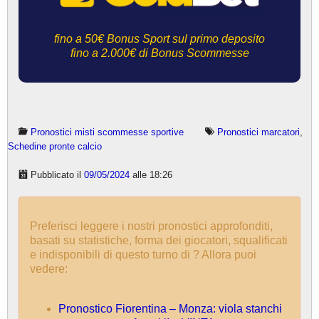
fino a 50€ Bonus Sport sul primo deposito
fino a 2.000€ di Bonus Scommesse
Pronostici misti scommesse sportive
Pronostici marcatori
,
Schedine pronte calcio
Pubblicato il
09/05/2024
alle 18:26
Preferisci leggere i nostri pronostici approfonditi,
basati su statistiche, forma dei giocatori, squalificati
e indisponibili di questo turno di ? Allora puoi
vedere:
Pronostico Fiorentina – Monza: viola stanchi