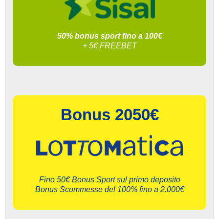
50% bonus sport fino a 100€
+ 5€ FREEBET
Bonus 2050€
Fino 50€ Bonus Sport sul primo deposito
Bonus Scommesse del 100% fino a 2.000€