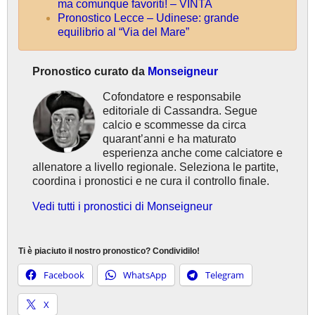
ma comunque favoriti! – VINTA
Pronostico Lecce – Udinese: grande
equilibrio al “Via del Mare”
Pronostico curato da
Monseigneur
Cofondatore e responsabile
editoriale di Cassandra. Segue
calcio e scommesse da circa
quarant’anni e ha maturato
esperienza anche come calciatore e
allenatore a livello regionale. Seleziona le partite,
coordina i pronostici e ne cura il controllo finale.
Vedi tutti i pronostici di Monseigneur
Ti è piaciuto il nostro pronostico? Condividilo!
Facebook
WhatsApp
Telegram
X