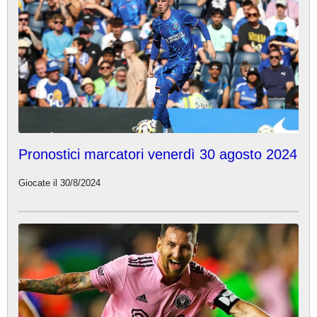
Pronostici marcatori venerdì 30 agosto 2024
Giocate il 30/8/2024