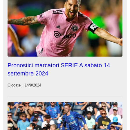
Pronostici marcatori SERIE A sabato 14
settembre 2024
Giocate il 14/9/2024