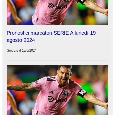
Pronostici marcatori SERIE A lunedì 19
agosto 2024
Giocate il 19/8/2024