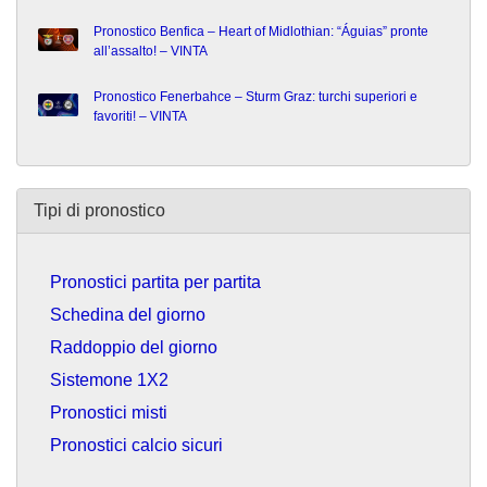
Pronostico Benfica – Heart of Midlothian: “Águias” pronte
all’assalto! – VINTA
Pronostico Fenerbahce – Sturm Graz: turchi superiori e
favoriti! – VINTA
Tipi di pronostico
Pronostici partita per partita
Schedina del giorno
Raddoppio del giorno
Sistemone 1X2
Pronostici misti
Pronostici calcio sicuri