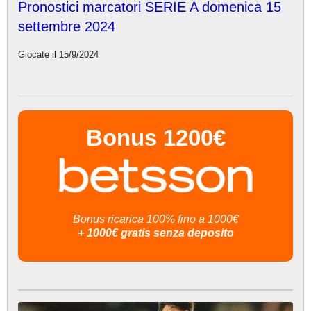
Pronostici marcatori SERIE A domenica 15
settembre 2024
Giocate il 15/9/2024
Bonus 1200€
Bonus ricarica 100% fino a 1000€
+ 1000€ gratis senza deposito