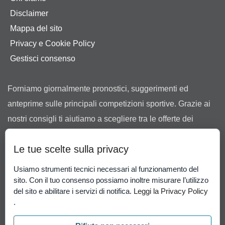
Disclaimer
Mappa del sito
Privacy e Cookie Policy
Gestisci consenso
Forniamo giornalmente pronostici, suggerimenti ed
anteprime sulle principali competizioni sportive. Grazie ai
nostri consigli ti aiutiamo a scegliere tra le offerte dei
bookmaker in possesso di regolare concessione ad
Le tue scelte sulla privacy
operare in Italia rilasciata dall’Agenzia delle Dogane e dei
Monopoli.
Usiamo strumenti tecnici necessari al funzionamento del
Il gioco può causare dipendenza patologica. Il gioco è
sito. Con il tuo consenso possiamo inoltre misurare l’utilizzo
del sito e abilitare i servizi di notifica.
Leggi la Privacy Policy
vietato ai minori di 18 anni.
Gioco Responsabile
-
.
Probabilità di vincita
.