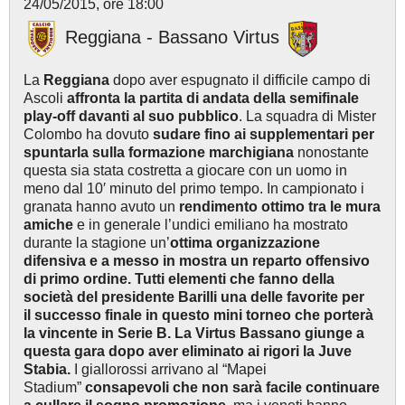
24/05/2015, ore 18:00
Reggiana - Bassano Virtus
La
Reggiana
dopo aver espugnato il difficile campo di
Ascoli
affronta la partita di andata della semifinale
play-off davanti al suo pubblico
. La squadra di Mister
Colombo ha dovuto
sudare fino ai supplementari per
spuntarla sulla formazione marchigiana
nonostante
questa sia stata costretta a giocare con un uomo in
meno dal 10′ minuto del primo tempo. In campionato i
granata hanno avuto un
rendimento ottimo tra le mura
amiche
e in generale l’undici emiliano ha mostrato
durante la stagione un’
ottima organizzazione
difensiva e a messo in mostra un reparto offensivo
di primo ordine. Tutti elementi che fanno della
società del presidente Barilli una delle favorite per
il successo finale in questo mini torneo che porterà
la vincente in Serie B.
La Virtus Bassano giunge a
questa gara dopo aver eliminato ai rigori la Juve
Stabia.
I giallorossi arrivano al “Mapei
Stadium”
consapevoli che non sarà facile continuare