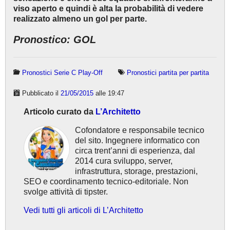
viso aperto e quindi è alta la probabilità di vedere
realizzato almeno un gol per parte.
Pronostico: GOL
Pronostici Serie C Play-Off
Pronostici partita per partita
Pubblicato il
21/05/2015
alle 19:47
Articolo curato da
L’Architetto
Cofondatore e responsabile tecnico
del sito. Ingegnere informatico con
circa trent’anni di esperienza, dal
2014 cura sviluppo, server,
infrastruttura, storage, prestazioni,
SEO e coordinamento tecnico-editoriale. Non
svolge attività di tipster.
Vedi tutti gli articoli di L’Architetto