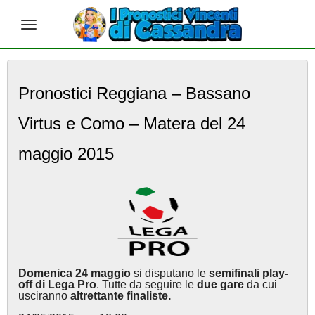
S
k
Pronostici Reggiana – Bassano
i
p
Virtus e Como – Matera del 24
t
o
m
maggio 2015
a
i
n
c
o
n
t
e
Domenica 24 maggio
si disputano le
semifinali play-
n
off di Lega Pro
. Tutte da seguire le
due gare
da cui
t
usciranno
altrettante finaliste.