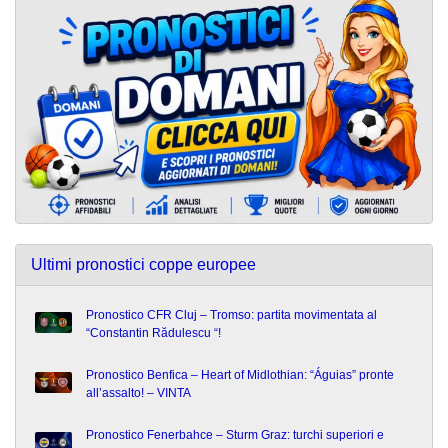
Ultimi pronostici coppe europee
Pronostico CFR Cluj – Tromso: partita movimentata al
“Constantin Rădulescu “!
Pronostico Benfica – Heart of Midlothian: “Águias” pronte
all’assalto! – VINTA
Pronostico Fenerbahce – Sturm Graz: turchi superiori e