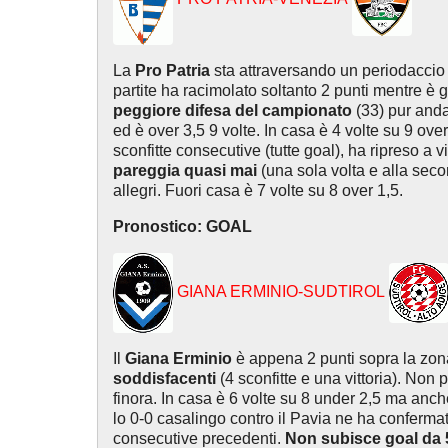
La
Pro Patria
sta attraversando un periodaccio
partite ha racimolato soltanto 2 punti mentre è 
peggiore difesa del campionato
(33) pur and
ed è over 3,5 9 volte. In casa è 4 volte su 9 ove
sconfitte consecutive (tutte goal), ha ripreso a 
pareggia quasi mai
(una sola volta e alla seco
allegri. Fuori casa è 7 volte su 8 over 1,5.
Pronostico: GOAL
GIANA ERMINIO-SUDTIROL
Il
Giana Erminio
è appena 2 punti sopra la zona
soddisfacenti
(4 sconfitte e una vittoria). Non 
finora. In casa è 6 volte su 8 under 2,5 ma anche
lo 0-0 casalingo contro il Pavia ne ha confermata
consecutive precedenti.
Non subisce goal da 5