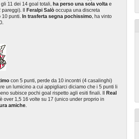
gli 11 dei 14 goal totali,
ha perso una sola volta
e
2 pareggi). Il
Feralpi Salò
occupa una discreta
o 10 punti.
In trasferta segna pochissimo
, ha vinto
0.
timo
con 5 punti, perde da 10 incontri (4 casalinghi)
 un lumicino a cui appigliarci diciamo che i 5 punti li
no subisce pochi goal rispetto agli esiti finali. Il
Real
 over 1,5 16 volte su 17 (unico under proprio in
mura amiche
.