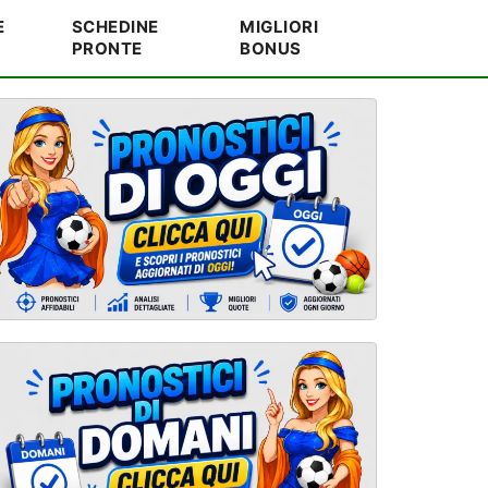
E
SCHEDINE
MIGLIORI
PRONTE
BONUS