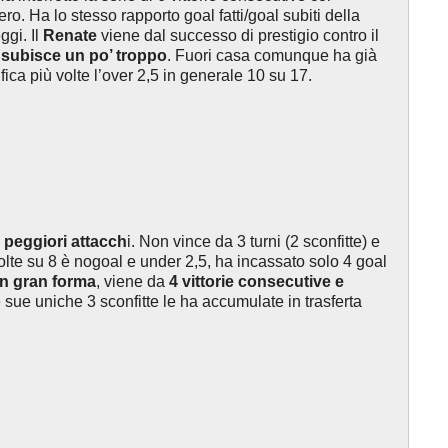
o. Ha lo stesso rapporto goal fatti/goal subiti della
ggi. Il
Renate
viene dal successo di prestigio contro il
 subisce un po’ troppo
. Fuori casa comunque ha già
fica più volte l’over 2,5 in generale 10 su 17.
i peggiori attacch
i. Non vince da 3 turni (2 sconfitte) e
olte su 8 è nogoal e under 2,5, ha incassato solo 4 goal
in gran forma
, viene da
4 vittorie consecutive e
e sue uniche 3 sconfitte le ha accumulate in trasferta