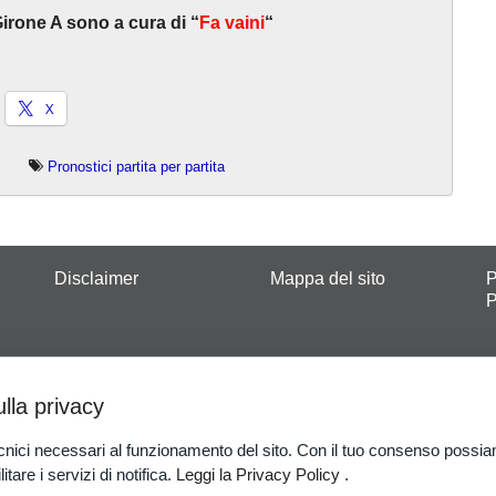
irone A sono a cura di “
Fa vaini
“
X
Pronostici partita per partita
Disclaimer
Mappa del sito
P
P
anteprime sulle principali competizioni sportive. Grazie ai nostri
e ad operare in Italia rilasciata dall’Agenzia delle Dogane e d
ulla privacy
co è vietato ai minori di 18 anni.
Gioco Responsabile
-
Probabil
nici necessari al funzionamento del sito. Con il tuo consenso possia
ilitare i servizi di notifica.
Leggi la Privacy Policy
.