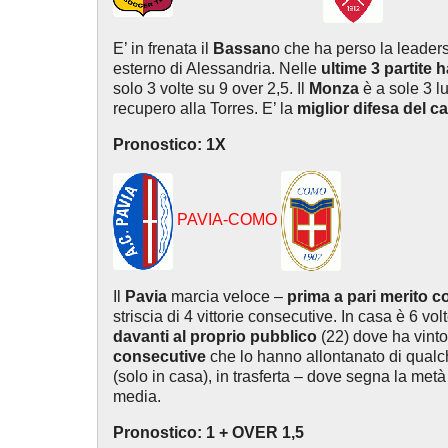
E’ in frenata il
Bassan
o che ha perso la leaders
esterno di Alessandria. Nelle
ultime 3 partite 
solo 3 volte su 9 over 2,5. Il
Monza
è a sole 3 lu
recupero alla Torres. E’ la
miglior difesa del 
Pronostico: 1X
PAVIA-COMO
Il
Pavia
marcia veloce –
prima a pari merito c
striscia di 4 vittorie consecutive. In casa è 6 vo
davanti al proprio pubblico
(22) dove ha vinto
consecutive
che lo hanno allontanato di qualc
(solo in casa), in trasferta – dove segna la metà 
media.
Pronostico: 1 + OVER 1,5