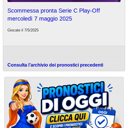
Scommessa pronta Serie C Play-Off
mercoledì 7 maggio 2025
Giocate il 7/5/2025
Consulta l’archivio dei pronostici precedenti