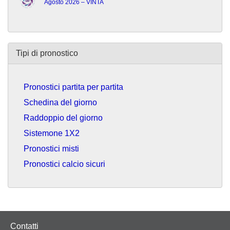
Agosto 2026 – VINTA
Tipi di pronostico
Pronostici partita per partita
Schedina del giorno
Raddoppio del giorno
Sistemone 1X2
Pronostici misti
Pronostici calcio sicuri
Contatti