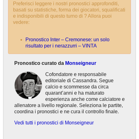
Preferisci leggere i nostri pronostici approfonditi,
basati su statistiche, forma dei giocatori, squalificati
e indisponibili di questo turno di ? Allora puoi
vedere:
Pronostico Inter – Cremonese: un solo
risultato per i nerazzurri – VINTA
Pronostico curato da
Monseigneur
Cofondatore e responsabile
editoriale di Cassandra. Segue
calcio e scommesse da circa
quarant’anni e ha maturato
esperienza anche come calciatore e
allenatore a livello regionale. Seleziona le partite,
coordina i pronostici e ne cura il controllo finale.
Vedi tutti i pronostici di Monseigneur