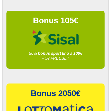
Bonus 105€
50% bonus sport fino a 100€
+ 5€ FREEBET
Bonus 2050€