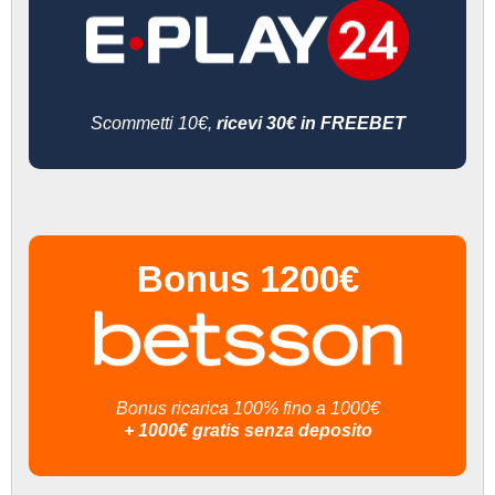
Scommetti 10€,
ricevi 30€ in FREEBET
Bonus 1200€
Bonus ricarica 100% fino a 1000€
+ 1000€ gratis senza deposito