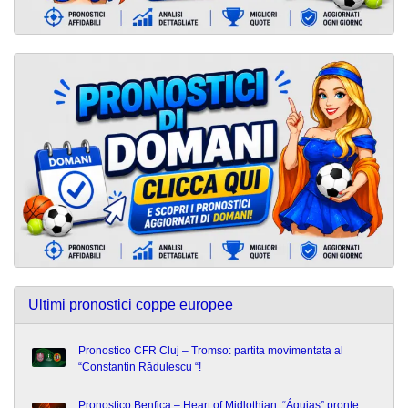
Ultimi pronostici coppe europee
Pronostico CFR Cluj – Tromso: partita movimentata al
“Constantin Rădulescu “!
Pronostico Benfica – Heart of Midlothian: “Águias” pronte