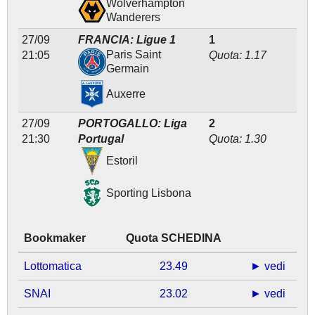
Wolverhampton
Wanderers
27/09
FRANCIA: Ligue 1
1
Paris Saint
21:05
Quota: 1.17
Germain
Auxerre
27/09
PORTOGALLO: Liga
2
21:30
Portugal
Quota: 1.30
Estoril
Sporting Lisbona
Bookmaker
Quota SCHEDINA
Lottomatica
23.49
► vedi
SNAI
23.02
► vedi