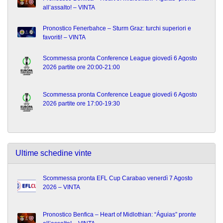
all’assalto! – VINTA
Pronostico Fenerbahce – Sturm Graz: turchi superiori e
favoriti! – VINTA
Scommessa pronta Conference League giovedì 6 Agosto
2026 partite ore 20:00-21:00
Scommessa pronta Conference League giovedì 6 Agosto
2026 partite ore 17:00-19:30
Ultime schedine vinte
Scommessa pronta EFL Cup Carabao venerdì 7 Agosto
2026 – VINTA
Pronostico Benfica – Heart of Midlothian: “Águias” pronte