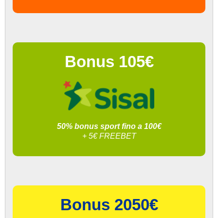
Bonus 105€
50% bonus sport fino a 100€
+ 5€ FREEBET
Bonus 2050€