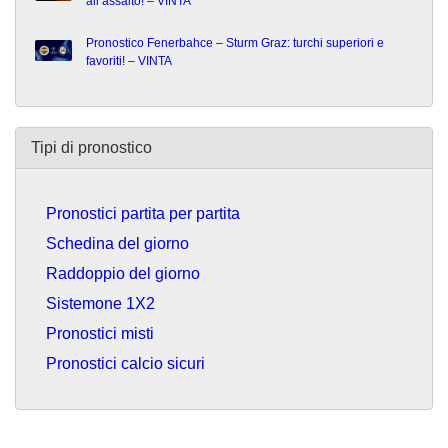
all’assalto! – VINTA
Pronostico Fenerbahce – Sturm Graz: turchi superiori e
favoriti! – VINTA
Tipi di pronostico
Pronostici partita per partita
Schedina del giorno
Raddoppio del giorno
Sistemone 1X2
Pronostici misti
Pronostici calcio sicuri