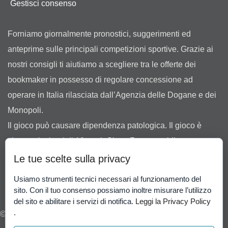
Gestisci consenso
Forniamo giornalmente pronostici, suggerimenti ed
anteprime sulle principali competizioni sportive. Grazie ai
nostri consigli ti aiutiamo a scegliere tra le offerte dei
bookmaker in possesso di regolare concessione ad
operare in Italia rilasciata dall’Agenzia delle Dogane e dei
Monopoli.
Il gioco può causare dipendenza patologica. Il gioco è
vietato ai minori di 18 anni.
Gioco Responsabile
-
Probabilità di vincita
.
Le tue scelte sulla privacy
Usiamo strumenti tecnici necessari al funzionamento del
sito. Con il tuo consenso possiamo inoltre misurare l’utilizzo
del sito e abilitare i servizi di notifica.
Leggi la Privacy Policy
.
© 2026 I pronostici vincenti di Cassandra