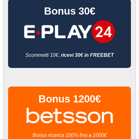
Bonus 30€
Scommetti 10€,
ricevi 30€ in FREEBET
Bonus 1200€
Bonus ricarica 100% fino a 1000€