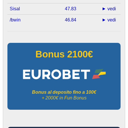
Sisal
47.83
► vedi
/bwin
46.84
► vedi
Bonus 2100€
Bonus al deposito fino a 100€
+ 2000€ in Fun Bonus