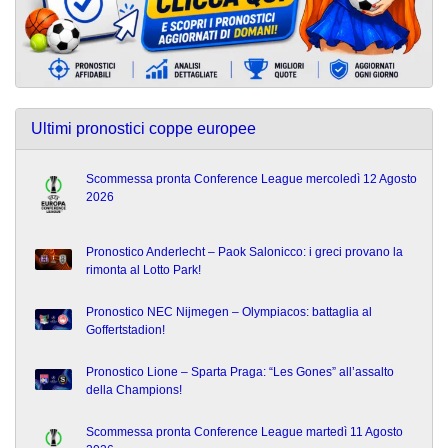
Ultimi pronostici coppe europee
Scommessa pronta Conference League mercoledì 12 Agosto
2026
Pronostico Anderlecht – Paok Salonicco: i greci provano la
rimonta al Lotto Park!
Pronostico NEC Nijmegen – Olympiacos: battaglia al
Goffertstadion!
Pronostico Lione – Sparta Praga: “Les Gones” all’assalto
della Champions!
Scommessa pronta Conference League martedì 11 Agosto