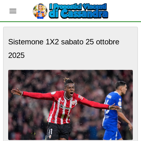
S
k
Sistemone 1X2 sabato 25 ottobre
i
p
2025
t
o
m
a
i
n
c
o
n
t
e
n
t