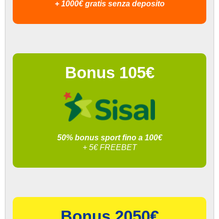
+ 1000€ gratis senza deposito
Bonus 105€
50% bonus sport fino a 100€
+ 5€ FREEBET
Bonus 2050€