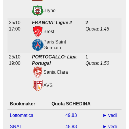
Bryne
25/10
FRANCIA: Ligue 2
2
17:00
Quota: 1.45
Brest
Paris Saint
Germain
25/10
PORTOGALLO: Liga
1
19:00
Portugal
Quota: 1.50
Santa Clara
AVS
Bookmaker
Quota SCHEDINA
Lottomatica
49.83
► vedi
SNAI
48.83
► vedi