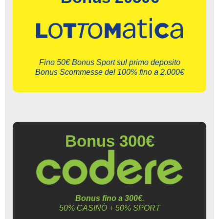
Fino 50€ Bonus Sport sul primo deposito
Bonus Scommesse del 100% fino a 2.000€
Bonus 300€
Bonus fino a 300€
.
50% CASINÒ + 50% SPORT