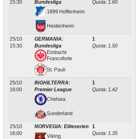
15:30
Bundesliga
Quota: 1.60
1899 Hoffenheim
Heidenheim
25/10
GERMANIA:
1
15:30
Bundesliga
Quota: 1.50
Eintracht
Francoforte
St. Pauli
25/10
INGHILTERRA:
1
16:00
Premier League
Quota: 1.42
Chelsea
Sunderland
25/10
NORVEGIA: Eliteserien
1
16:00
Quota: 1.35
Viking