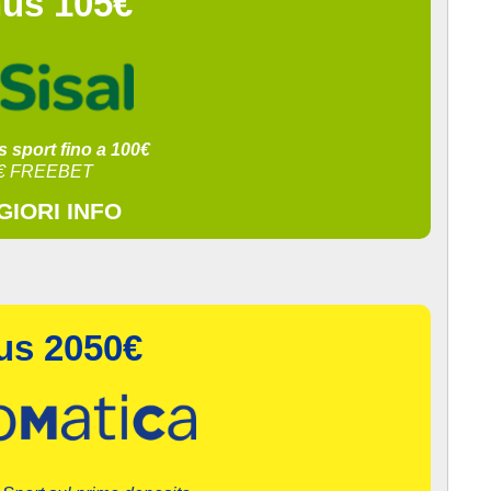
us 105€
 sport fino a 100€
5€ FREEBET
IORI INFO
us 2050€