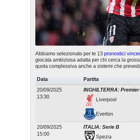
Abbiamo selezionato per te 13
pronostici vincen
giocata ambiziosa adatta per chi cerca la grossa
quota complessiva anche a sistemi che prevedan
Data
Partita
20/09/2025
INGHILTERRA: Premier
13:30
Liverpool
Everton
20/09/2025
ITALIA: Serie B
15:00
Spezia