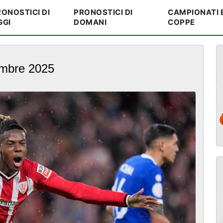
ONOSTICI DI
PRONOSTICI DI
CAMPIONATI 
GGI
DOMANI
COPPE
embre 2025