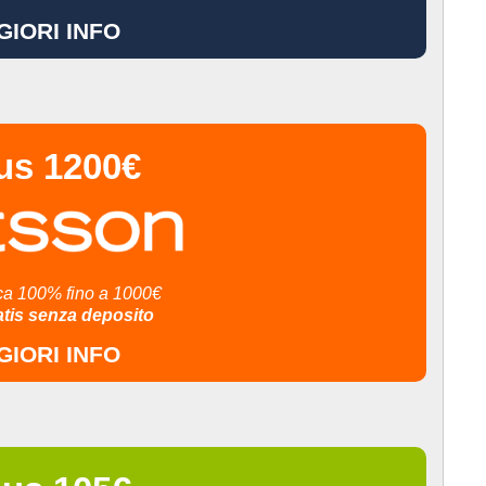
IORI INFO
us 1200€
ca 100% fino a 1000€
atis senza deposito
IORI INFO