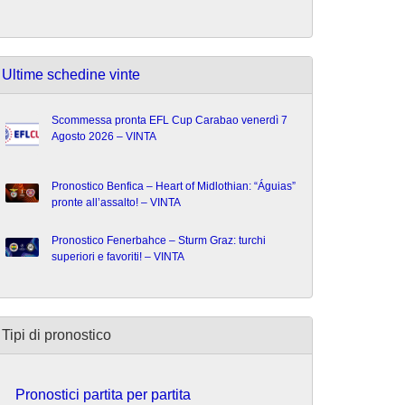
Ultime schedine vinte
Scommessa pronta EFL Cup Carabao venerdì 7
Agosto 2026 – VINTA
Pronostico Benfica – Heart of Midlothian: “Águias”
pronte all’assalto! – VINTA
Pronostico Fenerbahce – Sturm Graz: turchi
superiori e favoriti! – VINTA
Tipi di pronostico
Pronostici partita per partita