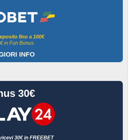
eposito fino a 100€
€ in Fun Bonus
IORI INFO
nus 30€
,
ricevi 30€ in FREEBET