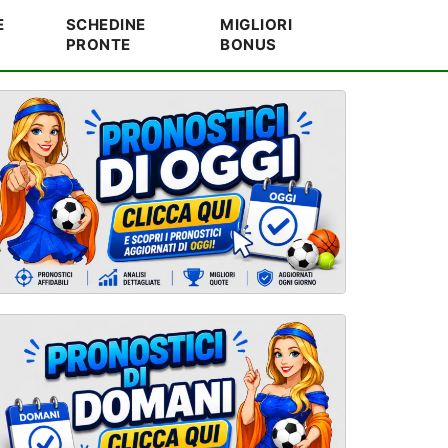
E
SCHEDINE
MIGLIORI
PRONTE
BONUS