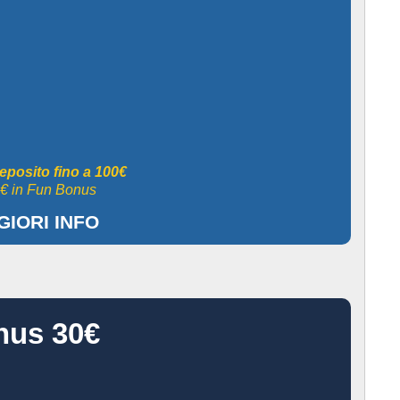
eposito fino a 100€
€ in Fun Bonus
IORI INFO
nus 30€