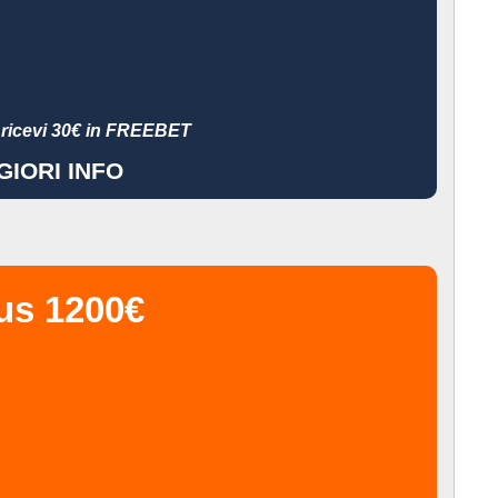
,
ricevi 30€ in FREEBET
IORI INFO
us 1200€