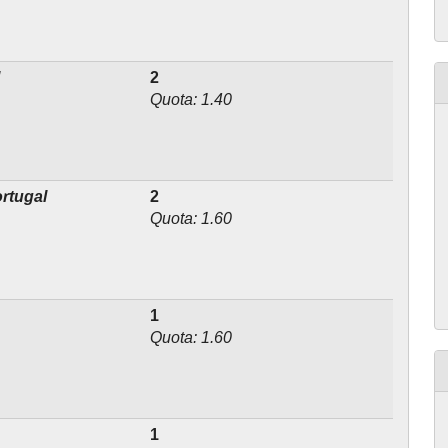
2
Quota: 1.40
rtugal
2
Quota: 1.60
1
Quota: 1.60
1