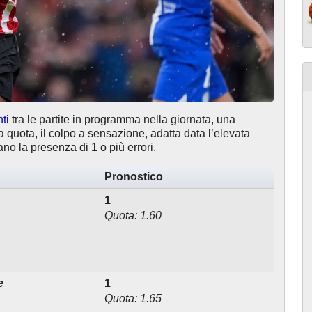
ti
tra le partite in programma nella giornata, una
 quota, il colpo a sensazione, adatta data l’elevata
o la presenza di 1 o più errori.
Pronostico
1
Quota: 1.60
e
1
Quota: 1.65