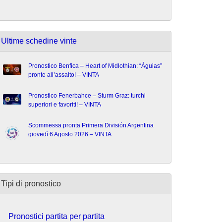
Ultime schedine vinte
Pronostico Benfica – Heart of Midlothian: “Águias”
pronte all’assalto! – VINTA
Pronostico Fenerbahce – Sturm Graz: turchi
superiori e favoriti! – VINTA
Scommessa pronta Primera División Argentina
giovedì 6 Agosto 2026 – VINTA
Tipi di pronostico
Pronostici partita per partita