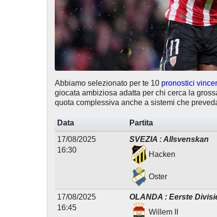
Abbiamo selezionato per te 10
pronostici vincen
giocata ambiziosa adatta per chi cerca la grossa
quota complessiva anche a sistemi che prevedan
Data
Partita
17/08/2025
SVEZIA : Allsvenskan
16:30
Hacken
Oster
17/08/2025
OLANDA : Eerste Divisi
16:45
Willem II