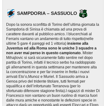
SAMPDORIA – SASSUOLO
Dopo la sonora sconfitta di Torino dell’ultima giornata la
Sampdoria di Sinisa è chiamata ad una prova di
carattere davanti al pubblico amico. I blucerchiati al
Ferraris vantano un andamento di tutto rispetto(nelle
ultime 5 gare 4 pareggi ed 1 vittoria)
insieme alla
Juventus ed alla Roma sono le uniche 3 squadre a
non aver mai perso in questo campionato
. Mister
Mihajlovic si sarà sicuramente fatto sentire nel dopo
partita di Torino, infatti il tecnico serbo ha raddoppiato
gli allenamenti in questa settimana per mantenere alta
la concentrazione e per far inserire in fretta i nuovi
arrivati Eto’o,Munoz e Muriel. Il Sassuolo arriva a
Genoa privo del tridente titolare, tutti fermati per
squalifica e dell’infortunato Terranova (per lo
sfortunato difensore stagione finita).I ragazzi di mister Di
Francesco non vantano un buon ruolino di marcia fuori
dalle mura amiche e nonostante le defezioni specie in
attacco darà un opportunità agli esperti Floccari e Floro