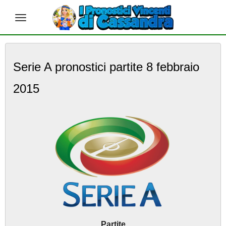
S
k
Serie A pronostici partite 8 febbraio
i
p
2015
t
o
m
a
i
n
c
o
n
t
e
n
t
Partite