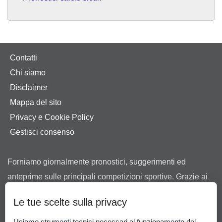
Contatti
Chi siamo
Disclaimer
Mappa del sito
Privacy e Cookie Policy
Gestisci consenso
Forniamo giornalmente pronostici, suggerimenti ed
anteprime sulle principali competizioni sportive. Grazie ai
nostri consigli ti aiutiamo a scegliere tra le offerte dei
Le tue scelte sulla privacy
bookmaker in possesso di regolare concessione ad
operare in Italia rilasciata dall’Agenzia delle Dogane e dei
Usiamo strumenti tecnici necessari al funzionamento del