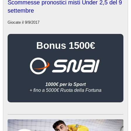
Scommesse pronostici misti Under 2,5 del 9
settembre
Giocate il 9/9/2017
Bonus 1500€
1000€ per lo Sport
+ fino a 5000€ Ruota della Fortuna