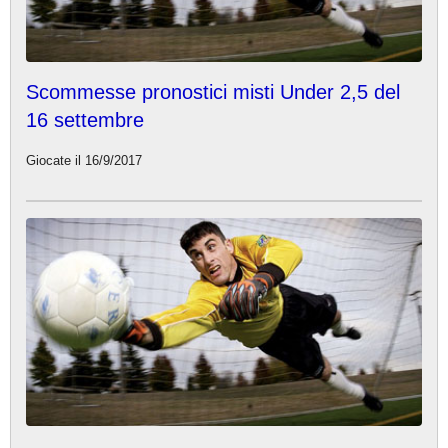
Scommesse pronostici misti Under 2,5 del
16 settembre
Giocate il 16/9/2017