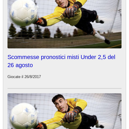
Scommesse pronostici misti Under 2,5 del
26 agosto
Giocate il 26/8/2017