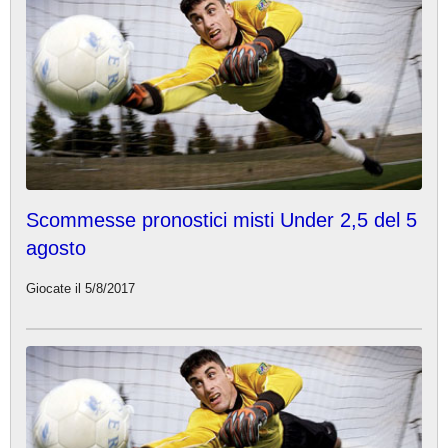
Scommesse pronostici misti Under 2,5 del 5
agosto
Giocate il 5/8/2017