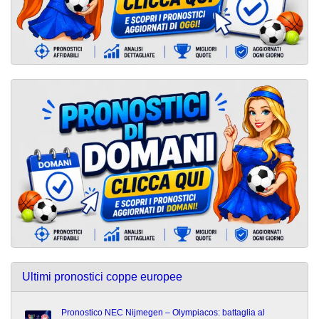
Ultimi pronostici coppe europee
Pronostico NEC Nijmegen – Olympiacos: battaglia al