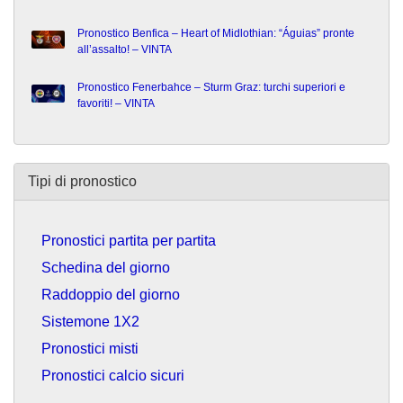
Pronostico Benfica – Heart of Midlothian: “Águias” pronte
all’assalto! – VINTA
Pronostico Fenerbahce – Sturm Graz: turchi superiori e
favoriti! – VINTA
Tipi di pronostico
Pronostici partita per partita
Schedina del giorno
Raddoppio del giorno
Sistemone 1X2
Pronostici misti
Pronostici calcio sicuri