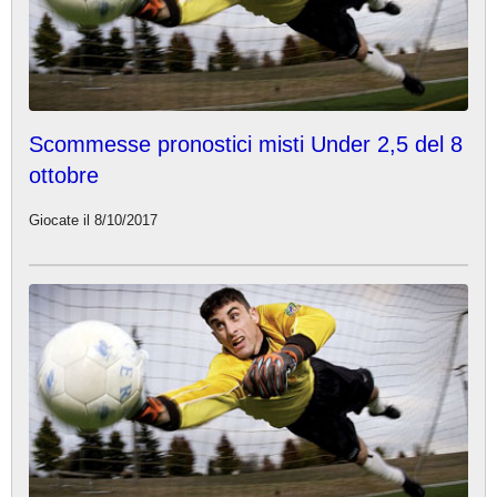
Scommesse pronostici misti Under 2,5 del 8
ottobre
Giocate il 8/10/2017