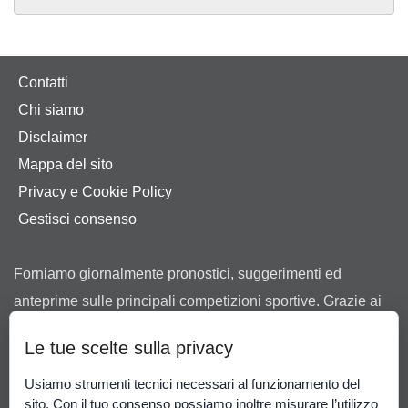
Contatti
Chi siamo
Disclaimer
Mappa del sito
Privacy e Cookie Policy
Gestisci consenso
Forniamo giornalmente pronostici, suggerimenti ed
anteprime sulle principali competizioni sportive. Grazie ai
nostri consigli ti aiutiamo a scegliere tra le offerte dei
Le tue scelte sulla privacy
bookmaker in possesso di regolare concessione ad
operare in Italia rilasciata dall’Agenzia delle Dogane e dei
Usiamo strumenti tecnici necessari al funzionamento del
sito. Con il tuo consenso possiamo inoltre misurare l’utilizzo