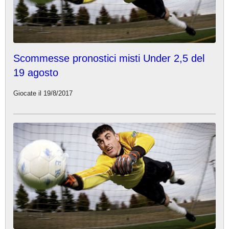
Scommesse pronostici misti Under 2,5 del
19 agosto
Giocate il 19/8/2017