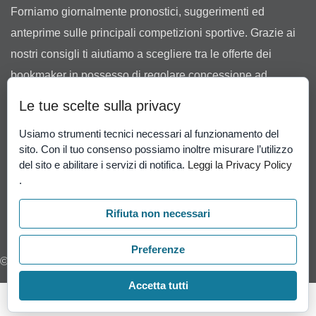
Forniamo giornalmente pronostici, suggerimenti ed
anteprime sulle principali competizioni sportive. Grazie ai
nostri consigli ti aiutiamo a scegliere tra le offerte dei
bookmaker in possesso di regolare concessione ad
operare in Italia rilasciata dall’Agenzia delle Dogane e dei
Le tue scelte sulla privacy
Monopoli.
Usiamo strumenti tecnici necessari al funzionamento del
Il gioco può causare dipendenza patologica. Il gioco è
sito. Con il tuo consenso possiamo inoltre misurare l’utilizzo
vietato ai minori di 18 anni.
Gioco Responsabile
-
del sito e abilitare i servizi di notifica.
Leggi la Privacy Policy
.
Probabilità di vincita
.
Rifiuta non necessari
Preferenze
© 2026 I pronostici vincenti di Cassandra
Accetta tutti