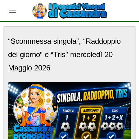
S
k
“Scommessa singola”, “Raddoppio
i
p
del giorno” e “Tris” mercoledì 20
t
o
m
Maggio 2026
a
i
n
c
o
n
t
e
n
t