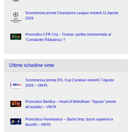
Scommessa pronta Champions League martedì 11 Agosto
2026
Pronostico CFR Cluj – Tromso: partita movimentata al
“Constantin Rădulescu “!
Ultime schedine vinte
Scommessa pronta EFL Cup Carabao venerdì 7 Agosto
2026 – VINTA
Pronostico Benfica – Heart of Midlothian: “Águias” pronte
all’assalto! – VINTA
Pronostico Fenerbahce – Sturm Graz: turchi superiori e
favoriti! – VINTA