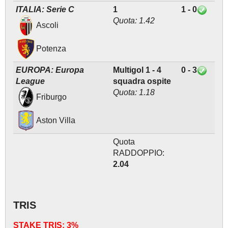
ITALIA: Serie C
1
1 - 0
Quota: 1.42
Ascoli
Potenza
EUROPA: Europa
Multigol 1 - 4
0 - 3
League
squadra ospite
Quota: 1.18
Friburgo
Aston Villa
Quota
RADDOPPIO:
2.04
TRIS
STAKE TRIS: 3%