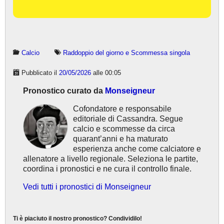
Calcio
Raddoppio del giorno e Scommessa singola
Pubblicato il
20/05/2026
alle 00:05
Pronostico curato da
Monseigneur
Cofondatore e responsabile
editoriale di Cassandra. Segue
calcio e scommesse da circa
quarant’anni e ha maturato
esperienza anche come calciatore e
allenatore a livello regionale. Seleziona le partite,
coordina i pronostici e ne cura il controllo finale.
Vedi tutti i pronostici di Monseigneur
Ti è piaciuto il nostro pronostico? Condividilo!