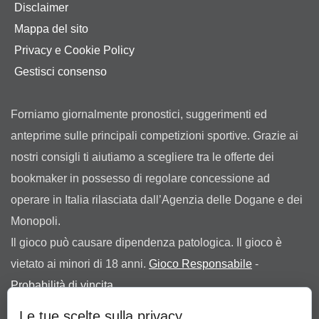
Disclaimer
Mappa del sito
Privacy e Cookie Policy
Gestisci consenso
Forniamo giornalmente pronostici, suggerimenti ed
anteprime sulle principali competizioni sportive. Grazie ai
nostri consigli ti aiutiamo a scegliere tra le offerte dei
bookmaker in possesso di regolare concessione ad
operare in Italia rilasciata dall’Agenzia delle Dogane e dei
Monopoli.
Il gioco può causare dipendenza patologica. Il gioco è
vietato ai minori di 18 anni.
Gioco Responsabile
-
Probabilità di vincita
.
Le tue scelte sulla privacy