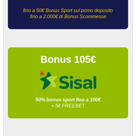
fino a 50€ Bonus Sport sul primo deposito
fino a 2.000€ di Bonus Scommesse
Bonus 105€
50% bonus sport fino a 100€
+ 5€ FREEBET