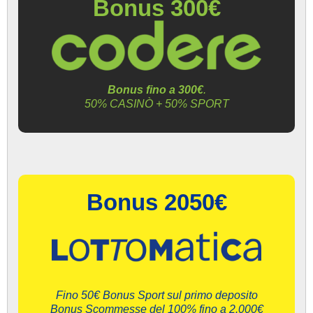
Bonus 300€
Bonus fino a 300€
.
50% CASINÒ + 50% SPORT
Bonus 2050€
Fino 50€ Bonus Sport sul primo deposito
Bonus Scommesse del 100% fino a 2.000€