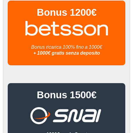
Bonus 1200€
Bonus ricarica 100% fino a 1000€
+ 1000€ gratis senza deposito
Bonus 1500€