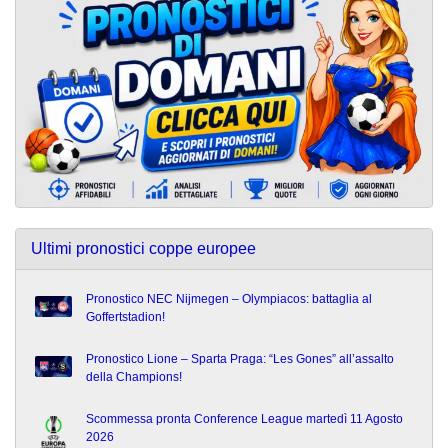
Ultimi pronostici coppe europee
Pronostico NEC Nijmegen – Olympiacos: battaglia al
Goffertstadion!
Pronostico Lione – Sparta Praga: “Les Gones” all’assalto
della Champions!
Scommessa pronta Conference League martedì 11 Agosto
2026