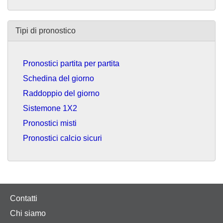
Tipi di pronostico
Pronostici partita per partita
Schedina del giorno
Raddoppio del giorno
Sistemone 1X2
Pronostici misti
Pronostici calcio sicuri
Contatti
Chi siamo