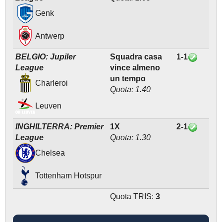
Genk
Antwerp
BELGIO: Jupiler
Squadra casa
1-1
League
vince almeno
un tempo
Charleroi
Quota: 1.40
Leuven
INGHILTERRA: Premier
1X
2-1
League
Quota: 1.30
Chelsea
Tottenham Hotspur
Quota TRIS:
3