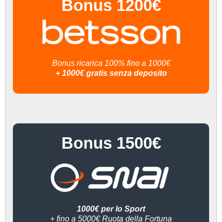
Bonus 1200€
Bonus ricarica 100% fino a 1000€
+ 1000€ gratis senza deposito
Bonus 1500€
1000€ per lo Sport
+ fino a 5000€ Ruota della Fortuna