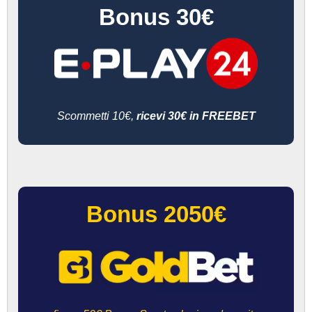
Bonus 30€
Scommetti 10€,
ricevi 30€ in FREEBET
Bonus 2050€