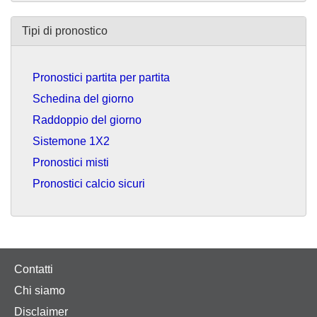
Tipi di pronostico
Pronostici partita per partita
Schedina del giorno
Raddoppio del giorno
Sistemone 1X2
Pronostici misti
Pronostici calcio sicuri
Contatti
Chi siamo
Disclaimer