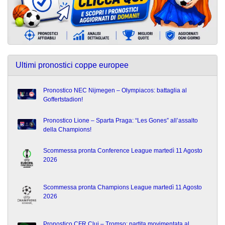
Ultimi pronostici coppe europee
Pronostico NEC Nijmegen – Olympiacos: battaglia al
Goffertstadion!
Pronostico Lione – Sparta Praga: “Les Gones” all’assalto
della Champions!
Scommessa pronta Conference League martedì 11 Agosto
2026
Scommessa pronta Champions League martedì 11 Agosto
2026
Pronostico CFR Cluj – Tromso: partita movimentata al