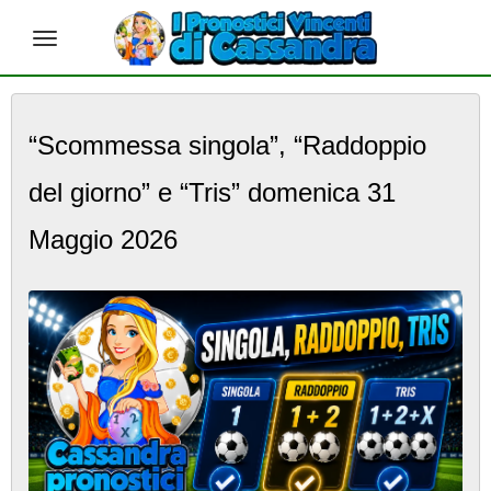
S
k
“Scommessa singola”, “Raddoppio
i
p
del giorno” e “Tris” domenica 31
t
o
m
Maggio 2026
a
i
n
c
o
n
t
e
n
t