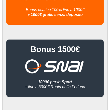
Bonus ricarica 100% fino a 1000€
+ 1000€ gratis senza deposito
Bonus 1500€
1000€ per lo Sport
+ fino a 5000€ Ruota della Fortuna