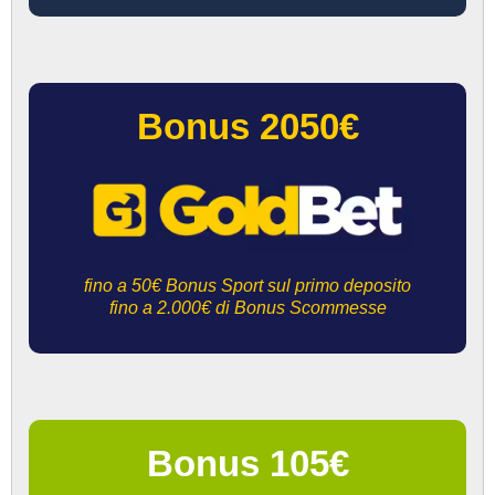
Bonus 2050€
fino a 50€ Bonus Sport sul primo deposito
fino a 2.000€ di Bonus Scommesse
Bonus 105€