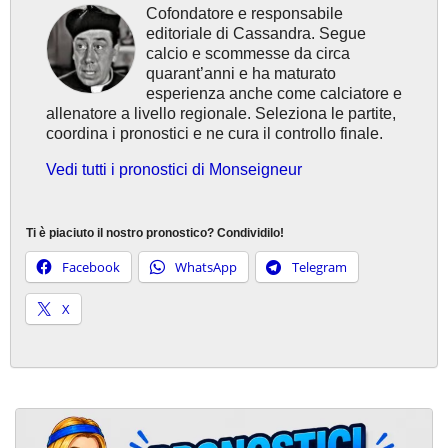
Cofondatore e responsabile
editoriale di Cassandra. Segue
calcio e scommesse da circa
quarant’anni e ha maturato
esperienza anche come calciatore e
allenatore a livello regionale. Seleziona le partite,
coordina i pronostici e ne cura il controllo finale.
Vedi tutti i pronostici di Monseigneur
Ti è piaciuto il nostro pronostico? Condividilo!
Facebook
WhatsApp
Telegram
X