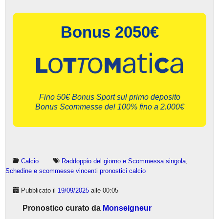
Bonus 2050€
Fino 50€ Bonus Sport sul primo deposito
Bonus Scommesse del 100% fino a 2.000€
Calcio
Raddoppio del giorno e Scommessa singola
,
Schedine e scommesse vincenti pronostici calcio
Pubblicato il
19/09/2025
alle 00:05
Pronostico curato da
Monseigneur