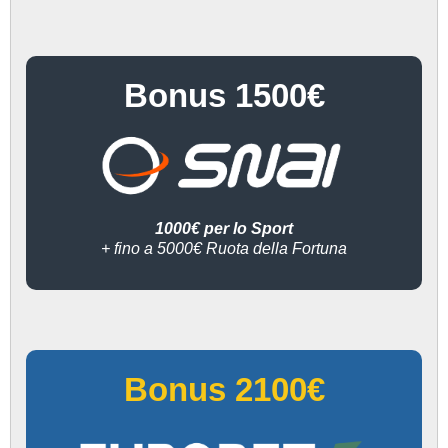
Bonus 1500€
1000€ per lo Sport
+ fino a 5000€ Ruota della Fortuna
Bonus 2100€