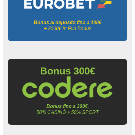
Bonus al deposito fino a 100€
+ 2000€ in Fun Bonus
Bonus 300€
Bonus fino a 300€
.
50% CASINÒ + 50% SPORT