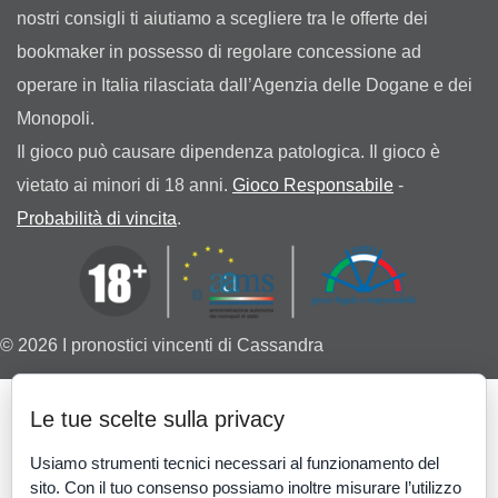
nostri consigli ti aiutiamo a scegliere tra le offerte dei
bookmaker in possesso di regolare concessione ad
operare in Italia rilasciata dall’Agenzia delle Dogane e dei
Monopoli.
Il gioco può causare dipendenza patologica. Il gioco è
vietato ai minori di 18 anni.
Gioco Responsabile
-
Probabilità di vincita
.
© 2026 I pronostici vincenti di Cassandra
Le tue scelte sulla privacy
Usiamo strumenti tecnici necessari al funzionamento del
sito. Con il tuo consenso possiamo inoltre misurare l’utilizzo