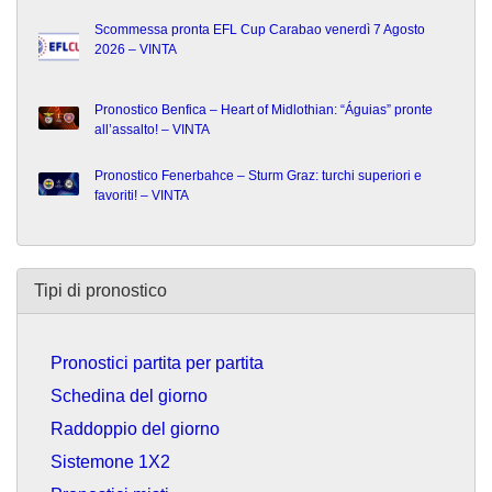
Scommessa pronta EFL Cup Carabao venerdì 7 Agosto
2026 – VINTA
Pronostico Benfica – Heart of Midlothian: “Águias” pronte
all’assalto! – VINTA
Pronostico Fenerbahce – Sturm Graz: turchi superiori e
favoriti! – VINTA
Tipi di pronostico
Pronostici partita per partita
Schedina del giorno
Raddoppio del giorno
Sistemone 1X2