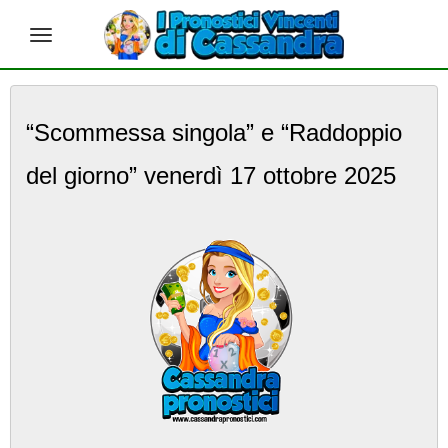
S
k
“Scommessa singola” e “Raddoppio
i
p
del giorno” venerdì 17 ottobre 2025
t
o
m
a
i
n
c
o
n
t
e
n
t