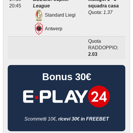
20:45
League
squadra casa
Quota: 1.37
Standard Liegi
Antwerp
Quota
RADDOPPIO:
2.03
Bonus 30€
Scommetti 10€,
ricevi 30€ in FREEBET