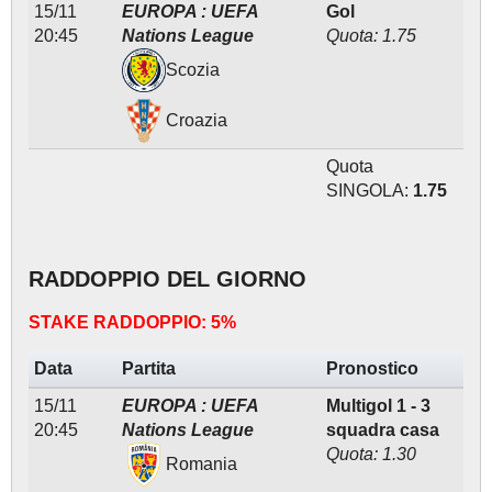
15/11
EUROPA : UEFA
Gol
20:45
Nations League
Quota: 1.75
Scozia
Croazia
Quota
SINGOLA:
1.75
RADDOPPIO DEL GIORNO
STAKE RADDOPPIO: 5%
Data
Partita
Pronostico
15/11
EUROPA : UEFA
Multigol 1 - 3
20:45
Nations League
squadra casa
Quota: 1.30
Romania