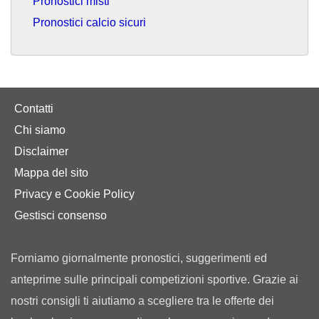
Pronostici misti
Pronostici calcio sicuri
Contatti
Chi siamo
Disclaimer
Mappa del sito
Privacy e Cookie Policy
Gestisci consenso
Forniamo giornalmente pronostici, suggerimenti ed
anteprime sulle principali competizioni sportive. Grazie ai
nostri consigli ti aiutiamo a scegliere tra le offerte dei