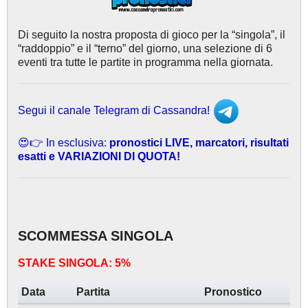
Di seguito la nostra proposta di gioco per la “singola”, il
“raddoppio” e il “terno” del giorno, una selezione di 6
eventi tra tutte le partite in programma nella giornata.
Segui il canale Telegram di Cassandra!
😍👉 In esclusiva:
pronostici LIVE, marcatori, risultati
esatti e VARIAZIONI DI QUOTA!
SCOMMESSA SINGOLA
STAKE SINGOLA: 5%
Data
Partita
Pronostico