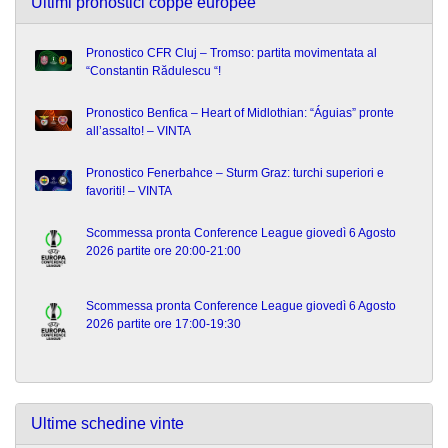
Ultimi pronostici coppe europee
Pronostico CFR Cluj – Tromso: partita movimentata al
“Constantin Rădulescu “!
Pronostico Benfica – Heart of Midlothian: “Águias” pronte
all’assalto! – VINTA
Pronostico Fenerbahce – Sturm Graz: turchi superiori e
favoriti! – VINTA
Scommessa pronta Conference League giovedì 6 Agosto
2026 partite ore 20:00-21:00
Scommessa pronta Conference League giovedì 6 Agosto
2026 partite ore 17:00-19:30
Ultime schedine vinte