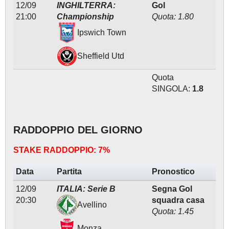
12/09
INGHILTERRA:
Gol
21:00
Championship
Quota: 1.80
Ipswich Town
Sheffield Utd
Quota
SINGOLA:
1.8
RADDOPPIO DEL GIORNO
STAKE RADDOPPIO: 7%
Data
Partita
Pronostico
12/09
ITALIA: Serie B
Segna Gol
20:30
squadra casa
Avellino
Quota: 1.45
Monza