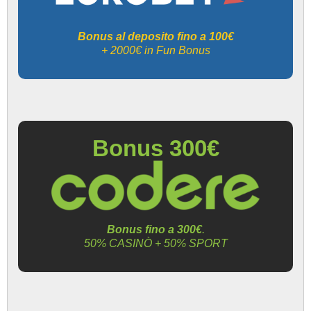
Bonus al deposito fino a 100€
+ 2000€ in Fun Bonus
Bonus 300€
Bonus fino a 300€
.
50% CASINÒ + 50% SPORT