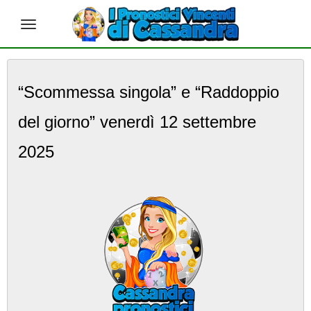
S
k
“Scommessa singola” e “Raddoppio
i
p
del giorno” venerdì 12 settembre
t
o
m
2025
a
i
n
c
o
n
t
e
n
t