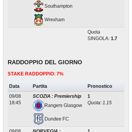
Southampton
Wrexham
Quota
SINGOLA:
1.7
RADDOPPIO DEL GIORNO
STAKE RADDOPPIO: 7%
Data
Partita
Pronostico
09/08
SCOZIA : Premiership
1
18:45
Quota: 1.15
Rangers Glasgow
Dundee FC
09/08
NORVEGIA :
1