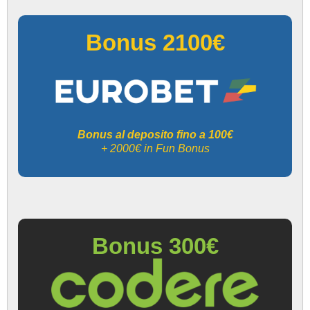
Bonus 2100€
Bonus al deposito fino a 100€
+ 2000€ in Fun Bonus
Bonus 300€