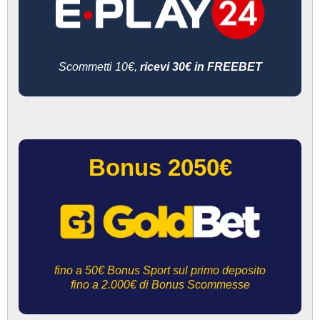
Scommetti 10€,
ricevi 30€ in FREEBET
Bonus 2050€
fino a 50€ Bonus Sport sul primo deposito
fino a 2.000€ di Bonus Scommesse