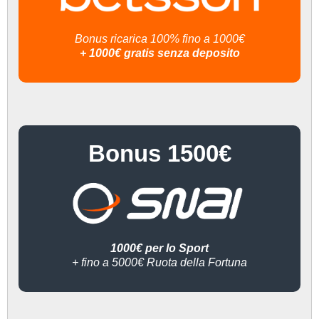
Bonus ricarica 100% fino a 1000€
+ 1000€ gratis senza deposito
Bonus 1500€
1000€ per lo Sport
+ fino a 5000€ Ruota della Fortuna