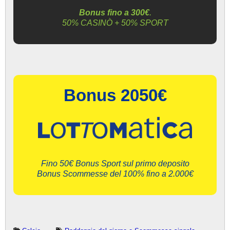
Bonus fino a 300€
.
50% CASINÒ + 50% SPORT
Bonus 2050€
Fino 50€ Bonus Sport sul primo deposito
Bonus Scommesse del 100% fino a 2.000€