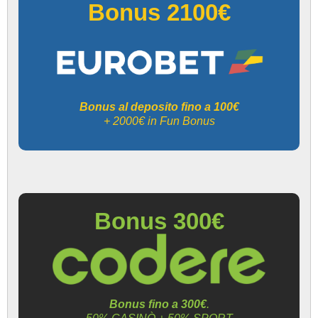
Bonus 2100€
Bonus al deposito fino a 100€
+ 2000€ in Fun Bonus
Bonus 300€
Bonus fino a 300€
.