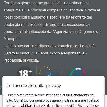
Forniamo giornalmente pronostici, suggerimenti ed
anteprime sulle principali competizioni sportive. Grazie ai
nostri consigli ti aiutiamo a scegliere tra le offerte dei
bookmaker in possesso di regolare concessione ad
operare in Italia rilasciata dall’Agenzia delle Dogane e dei
Monopoli.
Il gioco può causare dipendenza patologica. Il gioco è
vietato ai minori di 18 anni.
Gioco Responsabile
-
Probabilità di vincita
.
Le tue scelte sulla privacy
© 2026 I pronostici vincenti di Cassandra
Usiamo strumenti tecnici necessari al funzionamento del
sito. Con il tuo consenso possiamo inoltre misurare l’utilizzo
del sito e abilitare i servizi di notifica.
Leggi la Privacy Policy