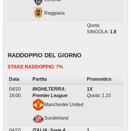
Reggiana
Quota
SINGOLA:
1.8
RADDOPPIO DEL GIORNO
STAKE RADDOPPIO: 7%
Data
Partita
Pronostico
04/10
INGHILTERRA:
1X
16:00
Premier League
Quota: 1.15
Manchester United
Sunderland
04/10
ITALIA: Serie A
1