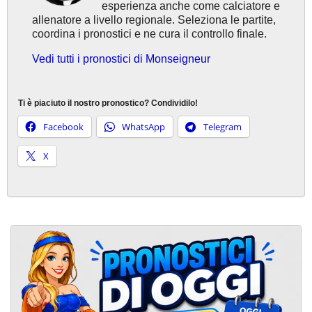
esperienza anche come calciatore e
allenatore a livello regionale. Seleziona le partite,
coordina i pronostici e ne cura il controllo finale.
Vedi tutti i pronostici di Monseigneur
Ti è piaciuto il nostro pronostico? Condividilo!
Facebook
WhatsApp
Telegram
X