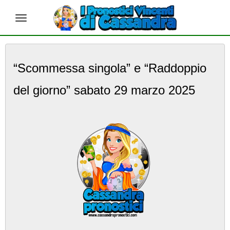
S
k
“Scommessa singola” e “Raddoppio
i
p
del giorno” sabato 29 marzo 2025
t
o
m
a
i
n
c
o
n
t
e
n
t