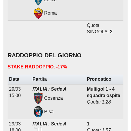
Roma
Quota
SINGOLA:
2
RADDOPPIO DEL GIORNO
STAKE RADDOPPIO: -17%
Data
Partita
Pronostico
29/03
ITALIA : Serie A
Multigol 1 - 4
15:00
squadra ospite
Cosenza
Quota: 1.28
Pisa
29/03
ITALIA : Serie A
1
18:00
Quota: 1.57