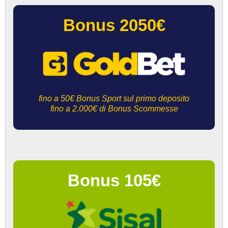
Bonus 2050€
fino a 50€ Bonus Sport sul primo deposito
fino a 2.000€ di Bonus Scommesse
Bonus 105€