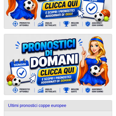
Ultimi pronostici coppe europee