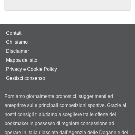
Contatti
Chi siamo
Disclaimer
Mappa del sito
Privacy e Cookie Policy
Gestisci consenso
Forniamo giornalmente pronostici, suggerimenti ed
anteprime sulle principali competizioni sportive. Grazie ai
nostri consigli ti aiutiamo a scegliere tra le offerte dei
bookmaker in possesso di regolare concessione ad
operare in Italia rilasciata dall’Agenzia delle Dogane e dei