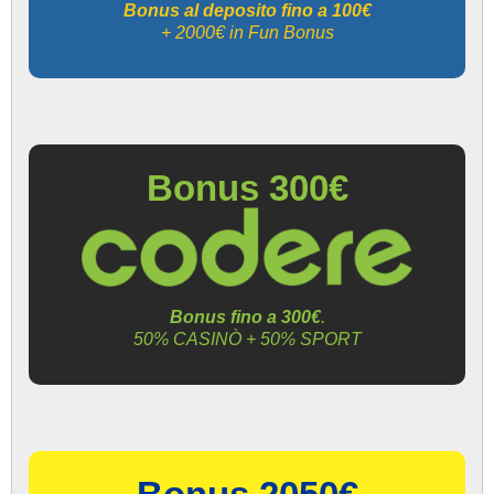
Bonus al deposito fino a 100€
+ 2000€ in Fun Bonus
Bonus 300€
Bonus fino a 300€
.
50% CASINÒ + 50% SPORT