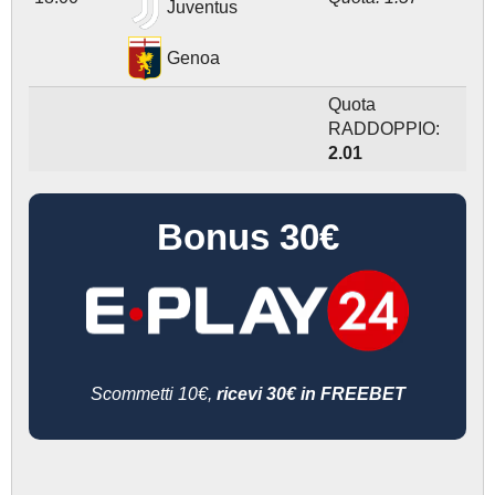
Juventus
Genoa
Quota
RADDOPPIO:
2.01
Bonus 30€
Scommetti 10€,
ricevi 30€ in FREEBET