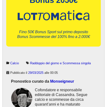
Bonus 2050€
Fino 50€ Bonus Sport sul primo deposito
Bonus Scommesse del 100% fino a 2.000€
Calcio
Raddoppio del giorno e Scommessa singola
Pubblicato il
29/03/2025
alle 00:05
Pronostico curato da
Monseigneur
Cofondatore e responsabile
editoriale di Cassandra. Segue
calcio e scommesse da circa
quarant’anni e ha maturato