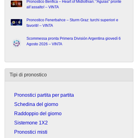
Pronostico Benfica – Heart of Midlothian: “Águias” pronte
all’assalto! – VINTA
Pronostico Fenerbahce – Sturm Graz: turchi superiori e
favoriti! – VINTA
Scommessa pronta Primera División Argentina giovedì 6
Agosto 2026 – VINTA
Tipi di pronostico
Pronostici partita per partita
Schedina del giorno
Raddoppio del giorno
Sistemone 1X2
Pronostici misti