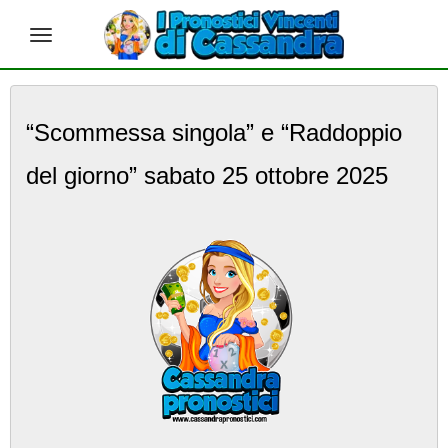
S
k
“Scommessa singola” e “Raddoppio
i
p
del giorno” sabato 25 ottobre 2025
t
o
m
a
i
n
c
o
n
t
e
n
t