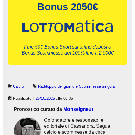
Bonus 2050€
Fino 50€ Bonus Sport sul primo deposito
Bonus Scommesse del 100% fino a 2.000€
Calcio
Raddoppio del giorno e Scommessa singola
Pubblicato il
25/10/2025
alle 00:05
Pronostico curato da
Monseigneur
Cofondatore e responsabile
editoriale di Cassandra. Segue
calcio e scommesse da circa