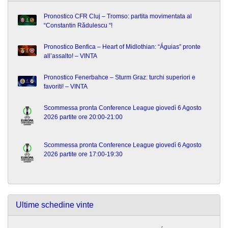
Pronostico CFR Cluj – Tromso: partita movimentata al
“Constantin Rădulescu “!
Pronostico Benfica – Heart of Midlothian: “Águias” pronte
all’assalto! – VINTA
Pronostico Fenerbahce – Sturm Graz: turchi superiori e
favoriti! – VINTA
Scommessa pronta Conference League giovedì 6 Agosto
2026 partite ore 20:00-21:00
Scommessa pronta Conference League giovedì 6 Agosto
2026 partite ore 17:00-19:30
Ultime schedine vinte