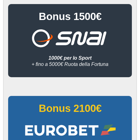
Bonus 1500€
1000€ per lo Sport
+ fino a 5000€ Ruota della Fortuna
Bonus 2100€