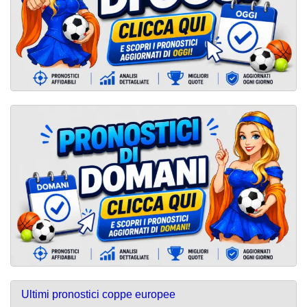
Ultimi pronostici coppe europee