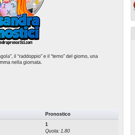
gola”, il “raddoppio” e il “terno” del giorno, una
ramma nella giornata.
Pronostico
1
Quota: 1.80