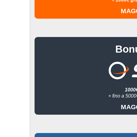
MAGG
Bon
1000€
+ fino a 500
MAGG