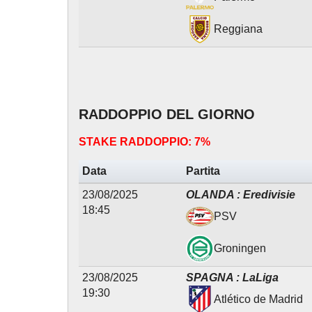
Reggiana
RADDOPPIO DEL GIORNO
STAKE RADDOPPIO: 7%
Data
Partita
23/08/2025
OLANDA : Eredivisie
18:45
PSV
Groningen
23/08/2025
SPAGNA : LaLiga
19:30
Atlético de Madrid