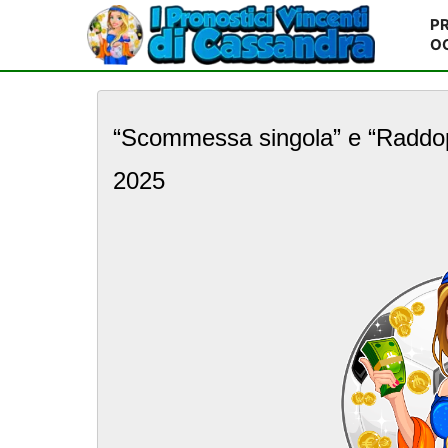
PR
O
S
k
“Scommessa singola” e “Raddop
i
p
2025
t
o
m
a
i
n
c
o
n
t
e
n
t