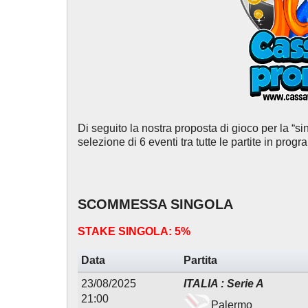
Di seguito la nostra proposta di gioco per la “sin
selezione di 6 eventi tra tutte le partite in prog
SCOMMESSA SINGOLA
STAKE SINGOLA: 5%
Data
Partita
23/08/2025
ITALIA : Serie A
21:00
Palermo