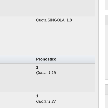
Quota SINGOLA:
1.8
Pronostico
1
Quota: 1.15
1
Quota: 1.27