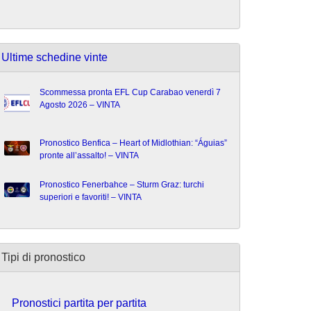
Ultime schedine vinte
Scommessa pronta EFL Cup Carabao venerdì 7
Agosto 2026 – VINTA
Pronostico Benfica – Heart of Midlothian: “Águias”
pronte all’assalto! – VINTA
Pronostico Fenerbahce – Sturm Graz: turchi
superiori e favoriti! – VINTA
Tipi di pronostico
Pronostici partita per partita