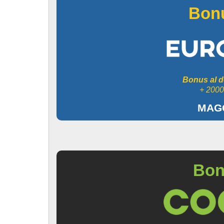
Bon
Bonus al d
+ 2000
MAGG
Bon