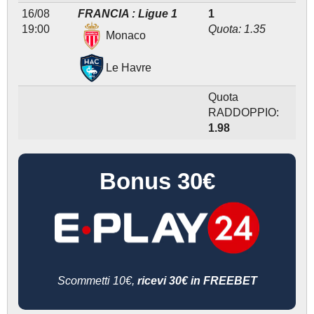
16/08
FRANCIA : Ligue 1
1
19:00
Quota: 1.35
Monaco
Le Havre
Quota
RADDOPPIO:
1.98
Bonus 30€
Scommetti 10€,
ricevi 30€ in FREEBET