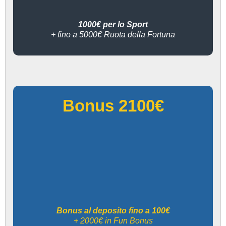
+ fino a 5000€ Ruota della Fortuna
Bonus 2100€
Bonus al deposito fino a 100€
+ 2000€ in Fun Bonus