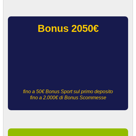
Bonus 2050€
fino a 50€ Bonus Sport sul primo deposito
fino a 2.000€ di Bonus Scommesse
Bonus 105€