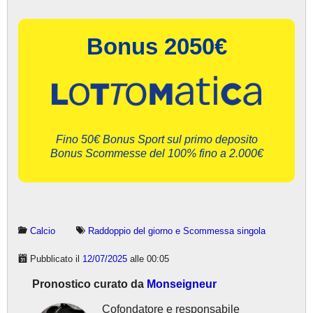
Bonus 2050€
Fino 50€ Bonus Sport sul primo deposito
Bonus Scommesse del 100% fino a 2.000€
Calcio
Raddoppio del giorno e Scommessa singola
Pubblicato il
12/07/2025
alle 00:05
Pronostico curato da
Monseigneur
Cofondatore e responsabile