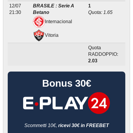
12/07
BRASILE : Serie A
1
21:30
Betano
Quota: 1.65
Internacional
Vitoria
Quota
RADDOPPIO:
2.03
Bonus 30€
Scommetti 10€,
ricevi 30€ in FREEBET