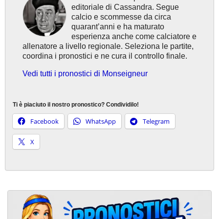
editoriale di Cassandra. Segue
calcio e scommesse da circa
quarant’anni e ha maturato
esperienza anche come calciatore e
allenatore a livello regionale. Seleziona le partite,
coordina i pronostici e ne cura il controllo finale.
Vedi tutti i pronostici di Monseigneur
Ti è piaciuto il nostro pronostico? Condividilo!
Facebook
WhatsApp
Telegram
X