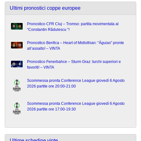
Ultimi pronostici coppe europee
Pronostico CFR Cluj – Tromso: partita movimentata al
“Constantin Rădulescu “!
Pronostico Benfica – Heart of Midlothian: “Águias” pronte
all’assalto! – VINTA
Pronostico Fenerbahce – Sturm Graz: turchi superiori e
favoriti! – VINTA
Scommessa pronta Conference League giovedì 6 Agosto
2026 partite ore 20:00-21:00
Scommessa pronta Conference League giovedì 6 Agosto
2026 partite ore 17:00-19:30
Ultime schedine vinte