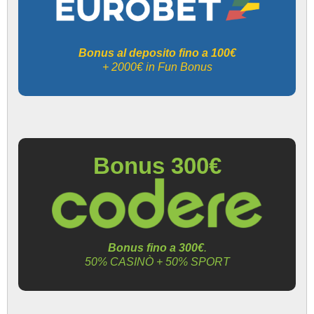
Bonus al deposito fino a 100€
+ 2000€ in Fun Bonus
Bonus 300€
Bonus fino a 300€
.
50% CASINÒ + 50% SPORT