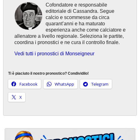
Cofondatore e responsabile
editoriale di Cassandra. Segue
calcio e scommesse da circa
quarant’anni e ha maturato
esperienza anche come calciatore e
allenatore a livello regionale. Seleziona le partite,
coordina i pronostici e ne cura il controllo finale.
Vedi tutti i pronostici di Monseigneur
Ti è piaciuto il nostro pronostico? Condividilo!
Facebook
WhatsApp
Telegram
X