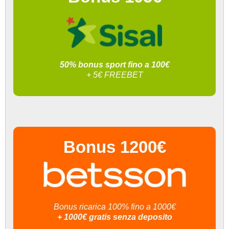
50% bonus sport fino a 100€
+ 5€ FREEBET
Bonus 1200€
Bonus ricarica 100% fino a 1000€
+ 1000€ gratis senza deposito