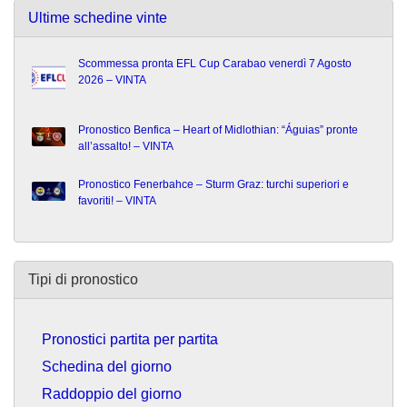
Ultime schedine vinte
Scommessa pronta EFL Cup Carabao venerdì 7 Agosto
2026 – VINTA
Pronostico Benfica – Heart of Midlothian: “Águias” pronte
all’assalto! – VINTA
Pronostico Fenerbahce – Sturm Graz: turchi superiori e
favoriti! – VINTA
Tipi di pronostico
Pronostici partita per partita
Schedina del giorno
Raddoppio del giorno