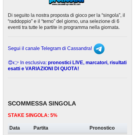
Di seguito la nostra proposta di gioco per la “singola”, il
“raddoppio” e il “terno” del giorno, una selezione di 6
eventi tra tutte le partite in programma nella giornata.
Segui il canale Telegram di Cassandra!
😍👉 In esclusiva:
pronostici LIVE, marcatori, risultati
esatti e VARIAZIONI DI QUOTA!
SCOMMESSA SINGOLA
STAKE SINGOLA: 5%
Data
Partita
Pronostico