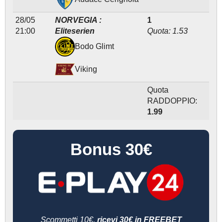
28/05
NORVEGIA :
1
21:00
Eliteserien
Quota: 1.53
Bodo Glimt
Viking
Quota
RADDOPPIO:
1.99
Bonus 30€
Scommetti 10€,
ricevi 30€ in FREEBET