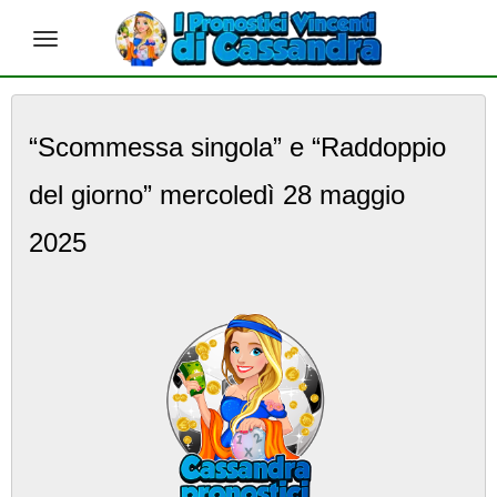
S
k
“Scommessa singola” e “Raddoppio
i
p
del giorno” mercoledì 28 maggio
t
o
m
2025
a
i
n
c
o
n
t
e
n
t