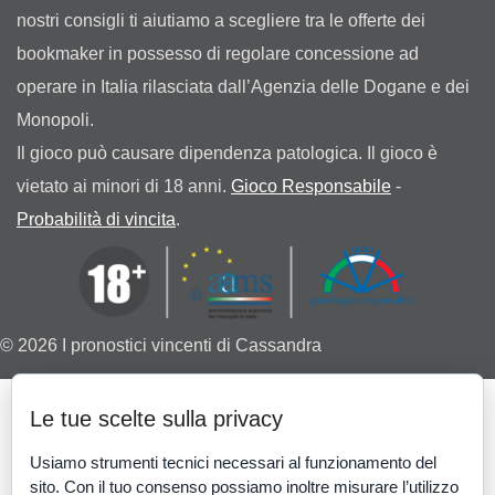
nostri consigli ti aiutiamo a scegliere tra le offerte dei
bookmaker in possesso di regolare concessione ad
operare in Italia rilasciata dall’Agenzia delle Dogane e dei
Monopoli.
Il gioco può causare dipendenza patologica. Il gioco è
vietato ai minori di 18 anni.
Gioco Responsabile
-
Probabilità di vincita
.
© 2026 I pronostici vincenti di Cassandra
Le tue scelte sulla privacy
Usiamo strumenti tecnici necessari al funzionamento del
sito. Con il tuo consenso possiamo inoltre misurare l’utilizzo