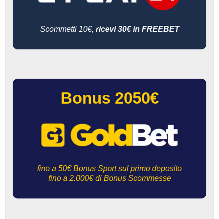
Scommetti 10€,
ricevi 30€ in FREEBET
Bonus 2050€
fino a 50€ Bonus Sport sul primo deposito
fino a 2.000€ di Bonus Scommesse