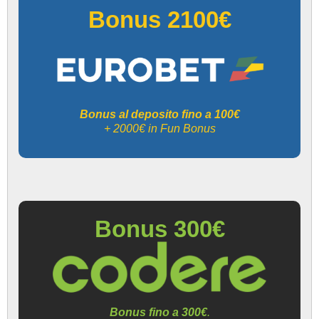
Bonus 2100€
Bonus al deposito fino a 100€
+ 2000€ in Fun Bonus
Bonus 300€
Bonus fino a 300€
.