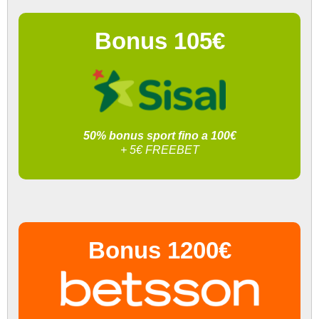
Bonus 105€
50% bonus sport fino a 100€
+ 5€ FREEBET
Bonus 1200€