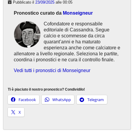
Pubblicato il
23/09/2025
alle 00:05
Pronostico curato da
Monseigneur
Cofondatore e responsabile
editoriale di Cassandra. Segue
calcio e scommesse da circa
quarant’anni e ha maturato
esperienza anche come calciatore e
allenatore a livello regionale. Seleziona le partite,
coordina i pronostici e ne cura il controllo finale.
Vedi tutti i pronostici di Monseigneur
Ti è piaciuto il nostro pronostico? Condividilo!
Facebook
WhatsApp
Telegram
X