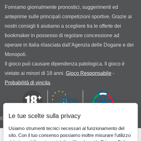
Forniamo giornalmente pronostici, suggerimenti ed
anteprime sulle principali competizioni sportive. Grazie ai
nostri consigli ti aiutiamo a scegliere tra le offerte dei
bookmaker in possesso di regolare concessione ad
operare in Italia rilasciata dall’Agenzia delle Dogane e dei
Monopoli.
Il gioco può causare dipendenza patologica. Il gioco è
vietato ai minori di 18 anni.
Gioco Responsabile
-
Probabilità di vincita
.
Le tue scelte sulla privacy
© 2026 I pronostici vincenti di Cassandra
Usiamo strumenti tecnici necessari al funzionamento del
sito. Con il tuo consenso possiamo inoltre misurare l’utilizzo