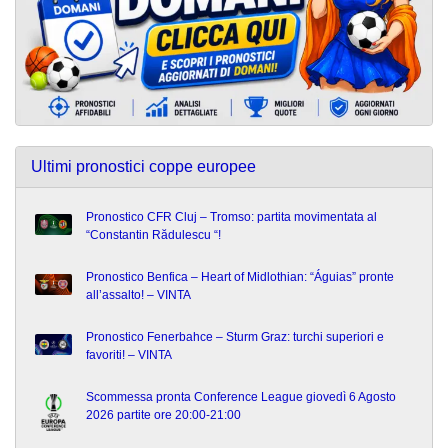
Ultimi pronostici coppe europee
Pronostico CFR Cluj – Tromso: partita movimentata al
“Constantin Rădulescu “!
Pronostico Benfica – Heart of Midlothian: “Águias” pronte
all’assalto! – VINTA
Pronostico Fenerbahce – Sturm Graz: turchi superiori e
favoriti! – VINTA
Scommessa pronta Conference League giovedì 6 Agosto
2026 partite ore 20:00-21:00