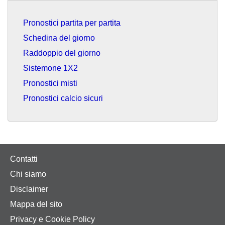
Pronostici partita per partita
Schedina del giorno
Raddoppio del giorno
Sistemone 1X2
Pronostici misti
Pronostici calcio sicuri
Contatti
Chi siamo
Disclaimer
Mappa del sito
Privacy e Cookie Policy