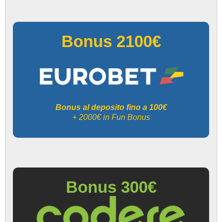
Bonus 2100€
Bonus al deposito fino a 100€
+ 2000€ in Fun Bonus
Bonus 300€