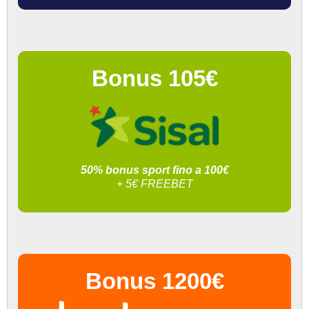
Bonus 105€
50% bonus sport fino a 100€
+ 5€ FREEBET
Bonus 1200€