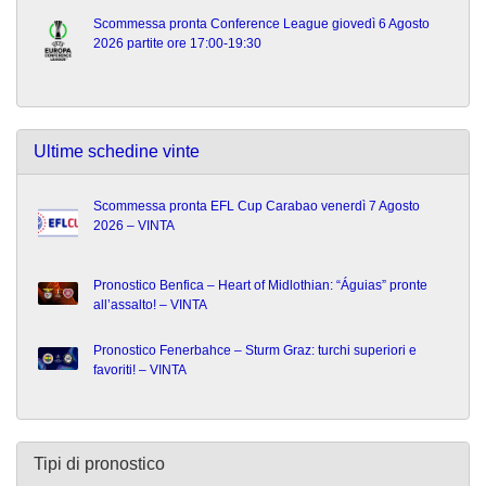
Scommessa pronta Conference League giovedì 6 Agosto
2026 partite ore 17:00-19:30
Ultime schedine vinte
Scommessa pronta EFL Cup Carabao venerdì 7 Agosto
2026 – VINTA
Pronostico Benfica – Heart of Midlothian: “Águias” pronte
all’assalto! – VINTA
Pronostico Fenerbahce – Sturm Graz: turchi superiori e
favoriti! – VINTA
Tipi di pronostico