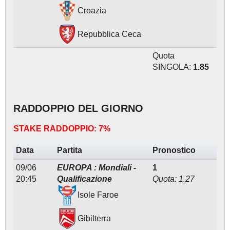
Croazia
Repubblica Ceca
Quota
SINGOLA:
1.85
RADDOPPIO DEL GIORNO
STAKE RADDOPPIO: 7%
Data
Partita
Pronostico
09/06
EUROPA : Mondiali -
1
20:45
Qualificazione
Quota: 1.27
Isole Faroe
Gibilterra