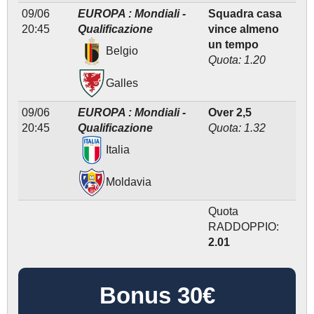
09/06
EUROPA : Mondiali -
Squadra casa
20:45
Qualificazione
vince almeno
un tempo
Belgio
Quota: 1.20
Galles
09/06
EUROPA : Mondiali -
Over 2,5
20:45
Qualificazione
Quota: 1.32
Italia
Moldavia
Quota
RADDOPPIO:
2.01
Bonus 30€