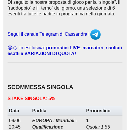
Di seguito la nostra proposta di gioco per la “singola”, il
“raddoppio” e il “terno” del giorno, una selezione di 6
eventi tra tutte le partite in programma nella giornata.
Segui il canale Telegram di Cassandra!
😍👉 In esclusiva:
pronostici LIVE, marcatori, risultati
esatti e VARIAZIONI DI QUOTA!
SCOMMESSA SINGOLA
STAKE SINGOLA: 5%
Data
Partita
Pronostico
09/06
EUROPA : Mondiali -
1
20:45
Qualificazione
Quota: 1.85