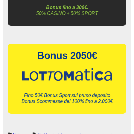
Bonus fino a 300€
.
50% CASINÒ + 50% SPORT
Bonus 2050€
Fino 50€ Bonus Sport sul primo deposito
Bonus Scommesse del 100% fino a 2.000€