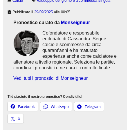
Calcio
Raddoppio del giorno e Scommessa singola
Pubblicato il
29/09/2025
alle 00:05
Pronostico curato da
Monseigneur
Cofondatore e responsabile
editoriale di Cassandra. Segue
calcio e scommesse da circa
quarant’anni e ha maturato
esperienza anche come calciatore e
allenatore a livello regionale. Seleziona le partite,
coordina i pronostici e ne cura il controllo finale.
Vedi tutti i pronostici di Monseigneur
Ti è piaciuto il nostro pronostico? Condividilo!
Facebook
WhatsApp
Telegram
X