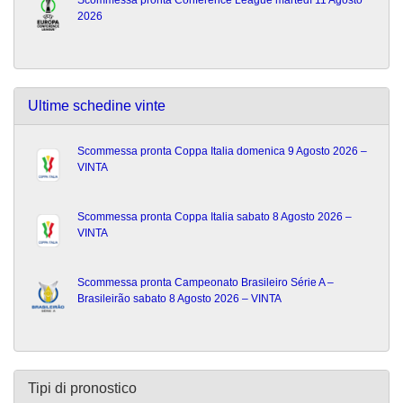
Scommessa pronta Conference League martedì 11 Agosto
2026
Ultime schedine vinte
Scommessa pronta Coppa Italia domenica 9 Agosto 2026 –
VINTA
Scommessa pronta Coppa Italia sabato 8 Agosto 2026 –
VINTA
Scommessa pronta Campeonato Brasileiro Série A –
Brasileirão sabato 8 Agosto 2026 – VINTA
Tipi di pronostico