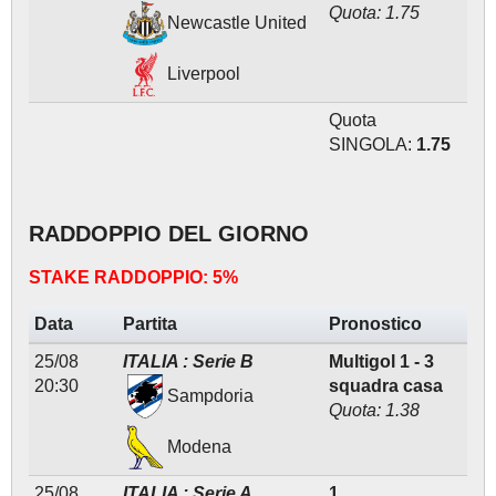
Quota: 1.75
Newcastle United
Liverpool
Quota
SINGOLA:
1.75
RADDOPPIO DEL GIORNO
STAKE RADDOPPIO: 5%
Data
Partita
Pronostico
25/08
ITALIA : Serie B
Multigol 1 - 3
20:30
squadra casa
Sampdoria
Quota: 1.38
Modena
25/08
ITALIA : Serie A
1