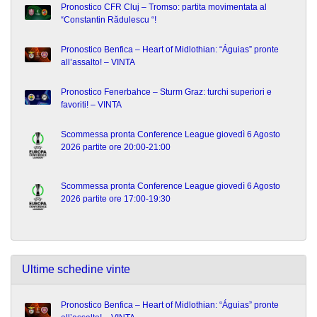
Pronostico CFR Cluj – Tromso: partita movimentata al
“Constantin Rădulescu “!
Pronostico Benfica – Heart of Midlothian: “Águias” pronte
all’assalto! – VINTA
Pronostico Fenerbahce – Sturm Graz: turchi superiori e
favoriti! – VINTA
Scommessa pronta Conference League giovedì 6 Agosto
2026 partite ore 20:00-21:00
Scommessa pronta Conference League giovedì 6 Agosto
2026 partite ore 17:00-19:30
Ultime schedine vinte
Pronostico Benfica – Heart of Midlothian: “Águias” pronte