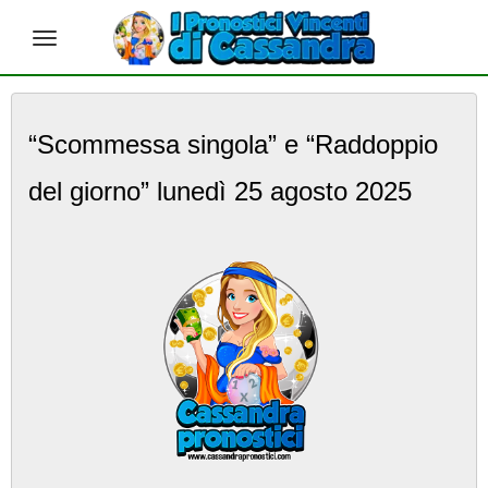
S
k
“Scommessa singola” e “Raddoppio
i
p
del giorno” lunedì 25 agosto 2025
t
o
m
a
i
n
c
o
n
t
e
n
t