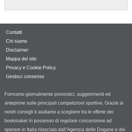
Contatti
Chi siamo
Disclaimer
Mappa del sito
Privacy e Cookie Policy
Gestisci consenso
Forniamo giornalmente pronostici, suggerimenti ed
anteprime sulle principali competizioni sportive. Grazie ai
nostri consigli ti aiutiamo a scegliere tra le offerte dei
bookmaker in possesso di regolare concessione ad
operare in Italia rilasciata dall’Agenzia delle Dogane e dei