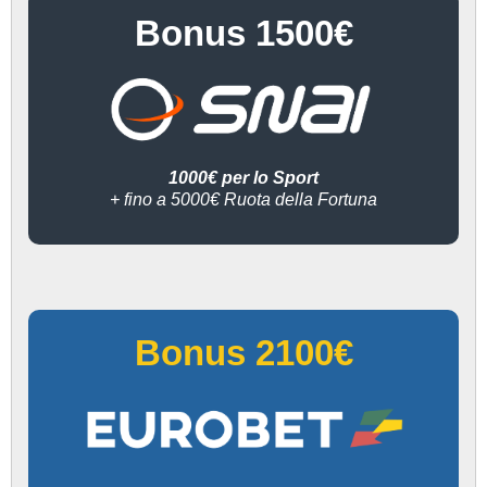
Bonus 1500€
1000€ per lo Sport
+ fino a 5000€ Ruota della Fortuna
Bonus 2100€