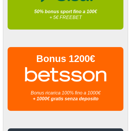
50% bonus sport fino a 100€
+ 5€ FREEBET
Bonus 1200€
Bonus ricarica 100% fino a 1000€
+ 1000€ gratis senza deposito