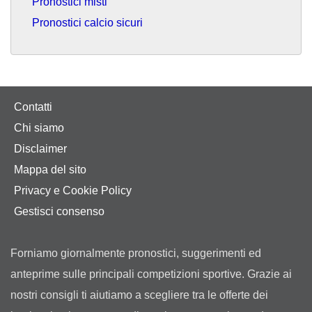
Pronostici misti
Pronostici calcio sicuri
Contatti
Chi siamo
Disclaimer
Mappa del sito
Privacy e Cookie Policy
Gestisci consenso
Forniamo giornalmente pronostici, suggerimenti ed
anteprime sulle principali competizioni sportive. Grazie ai
nostri consigli ti aiutiamo a scegliere tra le offerte dei