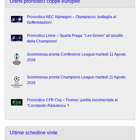
Ultimi pronostici coppe europee
Pronostico NEC Nijmegen – Olympiacos: battaglia al
Goffertstadion!
Pronostico Lione – Sparta Praga: “Les Gones” all’assalto
della Champions!
Scommessa pronta Conference League martedì 11 Agosto
2026
Scommessa pronta Champions League martedì 11 Agosto
2026
Pronostico CFR Cluj – Tromso: partita movimentata al
“Constantin Rădulescu “!
Ultime schedine vinte