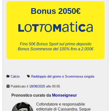
Bonus 2050€
Fino 50€ Bonus Sport sul primo deposito
Bonus Scommesse del 100% fino a 2.000€
Calcio
Raddoppio del giorno e Scommessa singola
Pubblicato il
18/08/2025
alle 00:05
Pronostico curato da
Monseigneur
Cofondatore e responsabile
editoriale di Cassandra. Segue