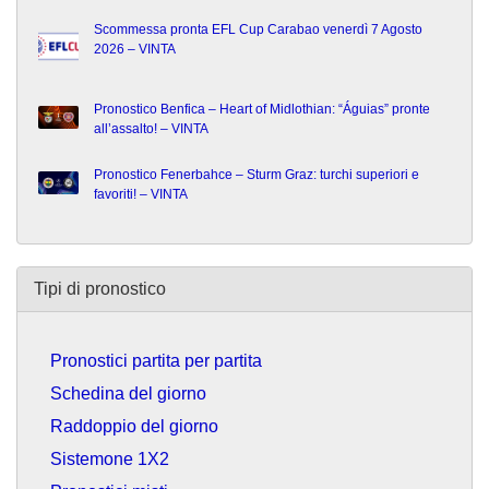
Scommessa pronta EFL Cup Carabao venerdì 7 Agosto
2026 – VINTA
Pronostico Benfica – Heart of Midlothian: “Águias” pronte
all’assalto! – VINTA
Pronostico Fenerbahce – Sturm Graz: turchi superiori e
favoriti! – VINTA
Tipi di pronostico
Pronostici partita per partita
Schedina del giorno
Raddoppio del giorno
Sistemone 1X2