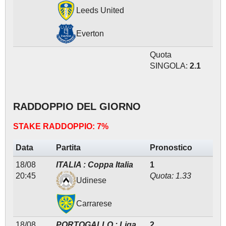
Leeds United
Everton
Quota
SINGOLA:
2.1
RADDOPPIO DEL GIORNO
STAKE RADDOPPIO: 7%
Data
Partita
Pronostico
18/08
ITALIA : Coppa Italia
1
20:45
Quota: 1.33
Udinese
Carrarese
18/08
PORTOGALLO : Liga
2