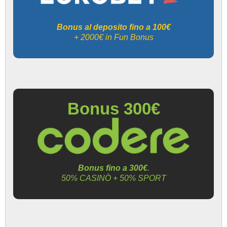
Bonus al deposito fino a 100€
+ 2000€ in Fun Bonus
Bonus 300€
Bonus fino a 300€
.
50% CASINÒ + 50% SPORT