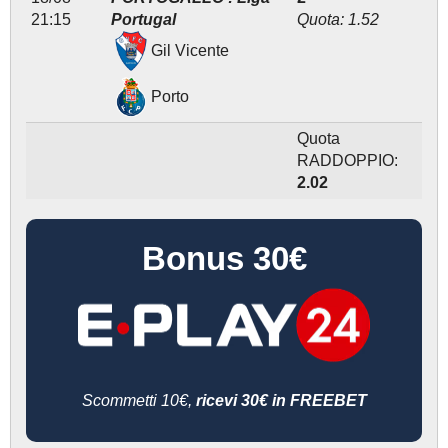
21:15
Portugal
Quota: 1.52
Gil Vicente
Porto
Quota
RADDOPPIO:
2.02
Bonus 30€
Scommetti 10€,
ricevi 30€ in FREEBET