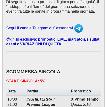
Di seguito la nostra proposta di gioco per la “singola”, il
“raddoppio” e il “terno” del giorno, una selezione di 6
eventi tra tutte le partite in programma nella giornata.
Segui il canale Telegram di Cassandra!
😍👉 In esclusiva:
pronostici LIVE, marcatori, risultati
esatti e VARIAZIONI DI QUOTA!
SCOMMESSA SINGOLA
STAKE SINGOLA: 5%
Data
Partita
Pronostico
18/08
INGHILTERRA :
X Primo Tempo
21:00
Premier League
Quota: 2.10