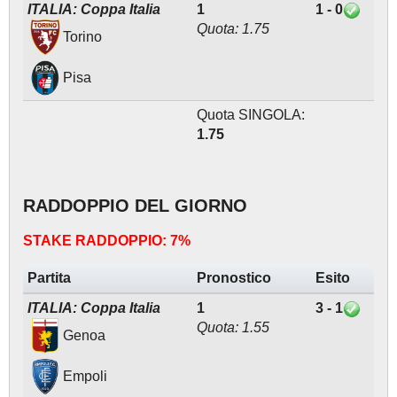
ITALIA: Coppa Italia
1
1 - 0
Quota: 1.75
Torino
Pisa
Quota SINGOLA:
1.75
RADDOPPIO DEL GIORNO
STAKE RADDOPPIO: 7%
Partita
Pronostico
Esito
ITALIA: Coppa Italia
1
3 - 1
Quota: 1.55
Genoa
Empoli