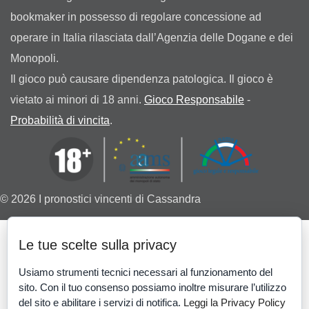
bookmaker in possesso di regolare concessione ad
operare in Italia rilasciata dall’Agenzia delle Dogane e dei
Monopoli.
Il gioco può causare dipendenza patologica. Il gioco è
vietato ai minori di 18 anni.
Gioco Responsabile
-
Probabilità di vincita
.
© 2026 I pronostici vincenti di Cassandra
Le tue scelte sulla privacy
Usiamo strumenti tecnici necessari al funzionamento del
sito. Con il tuo consenso possiamo inoltre misurare l’utilizzo
del sito e abilitare i servizi di notifica.
Leggi la Privacy Policy