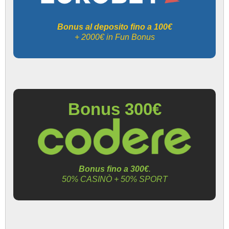
Bonus al deposito fino a 100€
+ 2000€ in Fun Bonus
Bonus 300€
Bonus fino a 300€
.
50% CASINÒ + 50% SPORT