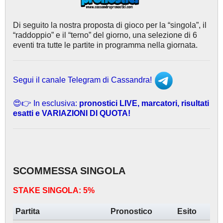
Di seguito la nostra proposta di gioco per la “singola”, il
“raddoppio” e il “terno” del giorno, una selezione di 6
eventi tra tutte le partite in programma nella giornata.
Segui il canale Telegram di Cassandra!
😍👉 In esclusiva:
pronostici LIVE, marcatori, risultati
esatti e VARIAZIONI DI QUOTA!
SCOMMESSA SINGOLA
STAKE SINGOLA: 5%
Partita
Pronostico
Esito