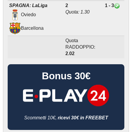
SPAGNA: LaLiga
2
1 - 3
Quota: 1.30
Oviedo
Barcellona
Quota
RADDOPPIO:
2.02
Bonus 30€
Scommetti 10€,
ricevi 30€ in FREEBET