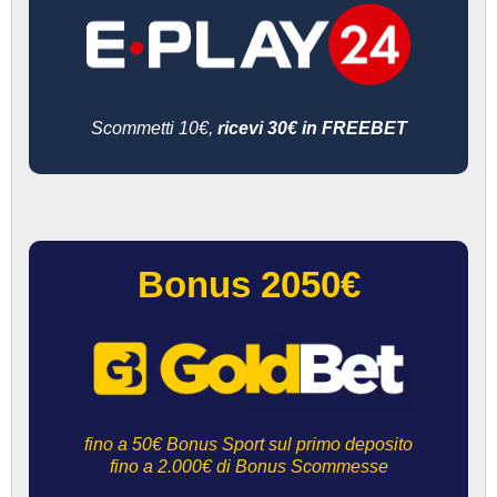
Scommetti 10€,
ricevi 30€ in FREEBET
Bonus 2050€
fino a 50€ Bonus Sport sul primo deposito
fino a 2.000€ di Bonus Scommesse