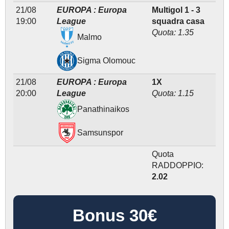
21/08
EUROPA : Europa
Multigol 1 - 3
19:00
League
squadra casa
Quota: 1.35
Malmo
Sigma Olomouc
21/08
EUROPA : Europa
1X
20:00
League
Quota: 1.15
Panathinaikos
Samsunspor
Quota
RADDOPPIO:
2.02
Bonus 30€