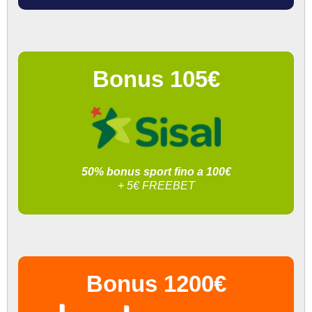
Bonus 105€
50% bonus sport fino a 100€
+ 5€ FREEBET
Bonus 1200€