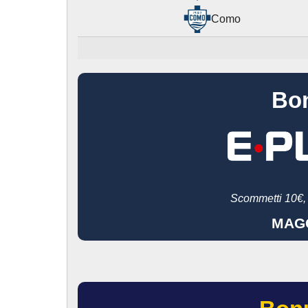
Como
Bo
Scommetti 10€
MAGG