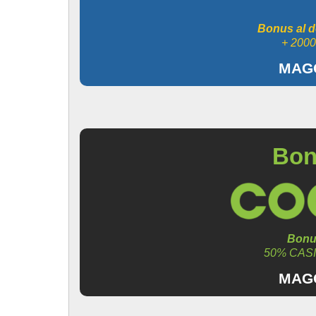
Bonus al d
+ 2000
MAGG
Bon
Bonus
50% CAS
MAGG