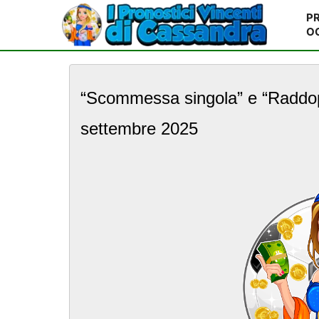
PR
O
S
k
“Scommessa singola” e “Raddop
i
p
settembre 2025
t
o
m
a
i
n
c
o
n
t
e
n
t