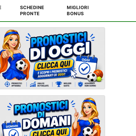
E
SCHEDINE
MIGLIORI
PRONTE
BONUS