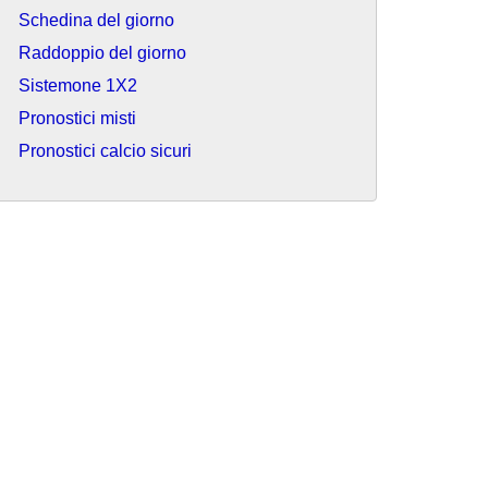
Schedina del giorno
Raddoppio del giorno
Sistemone 1X2
Pronostici misti
Pronostici calcio sicuri