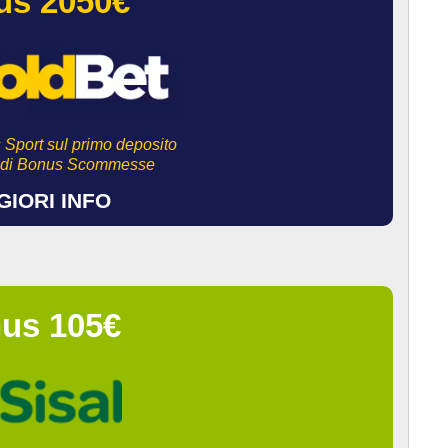
us 2050€
 Sport sul primo deposito
€ di Bonus Scommesse
IORI INFO
us 105€