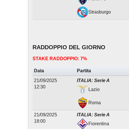
Strasburgo
RADDOPPIO DEL GIORNO
STAKE RADDOPPIO: 7%
Data
Partita
21/09/2025
ITALIA: Serie A
12:30
Lazio
Roma
21/09/2025
ITALIA: Serie A
18:00
Fiorentina