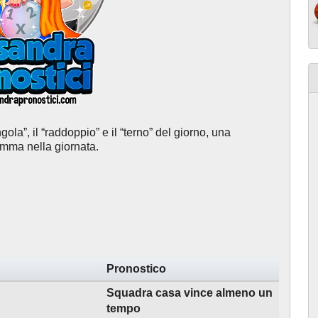
gola”, il “raddoppio” e il “terno” del giorno, una
ramma nella giornata.
Pronostico
Squadra casa vince almeno un
tempo