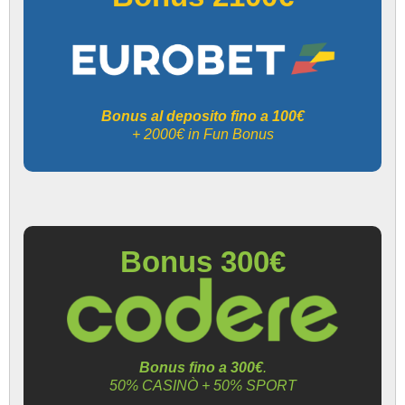
Bonus al deposito fino a 100€
+ 2000€ in Fun Bonus
Bonus 300€
Bonus fino a 300€
.
50% CASINÒ + 50% SPORT