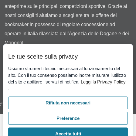
anteprime sulle principali competizioni sportive. Grazie ai
nostri consigli ti aiutiamo a scegliere tra le offerte dei
bookmaker in possesso di regolare concessione ad
operare in Italia rilasciata dall’Agenzia delle Dogane e dei
Monopoli.
Il gioco può causare dipendenza patologica. Il gioco è
Le tue scelte sulla privacy
vietato ai minori di 18 anni.
Gioco Responsabile
-
Usiamo strumenti tecnici necessari al funzionamento del
Probabilità di vincita
.
sito. Con il tuo consenso possiamo inoltre misurare l’utilizzo
del sito e abilitare i servizi di notifica.
Leggi la Privacy Policy
.
Rifiuta non necessari
© 2026 I pronostici vincenti di Cassandra
Preferenze
Accetta tutti