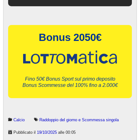
Bonus 2050€
Fino 50€ Bonus Sport sul primo deposito
Bonus Scommesse del 100% fino a 2.000€
Calcio
Raddoppio del giorno e Scommessa singola
Pubblicato il
19/10/2025
alle 00:05