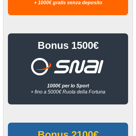
+ 1000€ gratis senza deposito
Bonus 1500€
1000€ per lo Sport
+ fino a 5000€ Ruota della Fortuna
Bonus 2100€