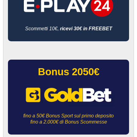
Scommetti 10€,
ricevi 30€ in FREEBET
Bonus 2050€
fino a 50€ Bonus Sport sul primo deposito
fino a 2.000€ di Bonus Scommesse