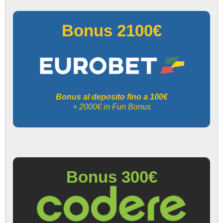
Bonus 2100€
Bonus al deposito fino a 100€
+ 2000€ in Fun Bonus
Bonus 300€