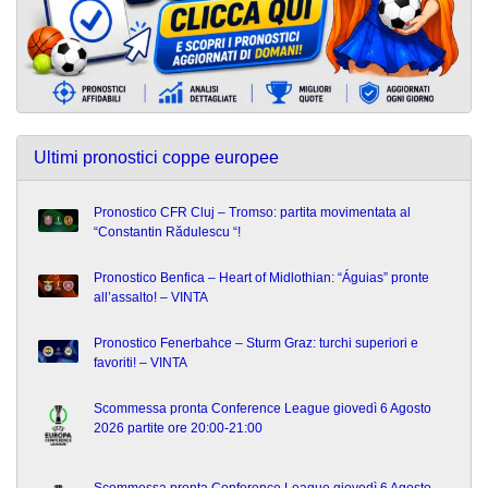
Ultimi pronostici coppe europee
Pronostico CFR Cluj – Tromso: partita movimentata al
“Constantin Rădulescu “!
Pronostico Benfica – Heart of Midlothian: “Águias” pronte
all’assalto! – VINTA
Pronostico Fenerbahce – Sturm Graz: turchi superiori e
favoriti! – VINTA
Scommessa pronta Conference League giovedì 6 Agosto
2026 partite ore 20:00-21:00