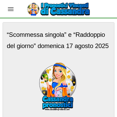
S
k
“Scommessa singola” e “Raddoppio
i
p
del giorno” domenica 17 agosto 2025
t
o
m
a
i
n
c
o
n
t
e
n
t