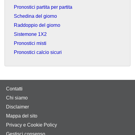
Pronostici partita per partita
Schedina del giorno
Raddoppio del giorno
Sistemone 1X2
Pronostici misti
Pronostici calcio sicuri
Contatti
Chi siamo
Disclaimer
Mappa del sito
Privacy e Cookie Policy
Gestisci consenso