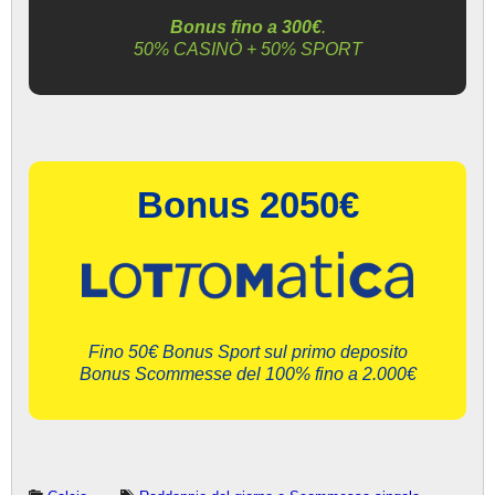
Bonus fino a 300€
.
50% CASINÒ + 50% SPORT
Bonus 2050€
Fino 50€ Bonus Sport sul primo deposito
Bonus Scommesse del 100% fino a 2.000€