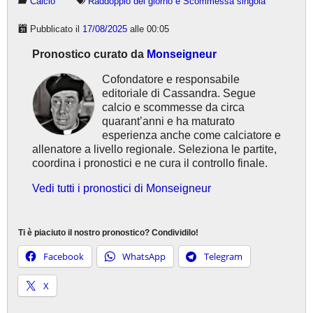
Calcio
Raddoppio del giorno e Scommessa singola
Pubblicato il
17/08/2025
alle 00:05
Pronostico curato da
Monseigneur
Cofondatore e responsabile
editoriale di Cassandra. Segue
calcio e scommesse da circa
quarant’anni e ha maturato
esperienza anche come calciatore e
allenatore a livello regionale. Seleziona le partite,
coordina i pronostici e ne cura il controllo finale.
Vedi tutti i pronostici di Monseigneur
Ti è piaciuto il nostro pronostico? Condividilo!
Facebook
WhatsApp
Telegram
X