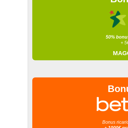
50% bonus
+ 
MAGG
Bon
Bonus ricari
+ 1000€ gr