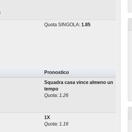
n
Quota SINGOLA:
1.85
Pronostico
Squadra casa vince almeno un
tempo
Quota: 1.26
1X
Quota: 1.16