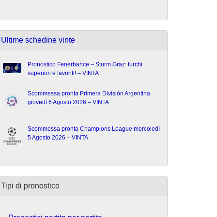
Ultime schedine vinte
Pronostico Fenerbahce – Sturm Graz: turchi
superiori e favoriti! – VINTA
Scommessa pronta Primera División Argentina
giovedì 6 Agosto 2026 – VINTA
Scommessa pronta Champions League mercoledì
5 Agosto 2026 – VINTA
Tipi di pronostico