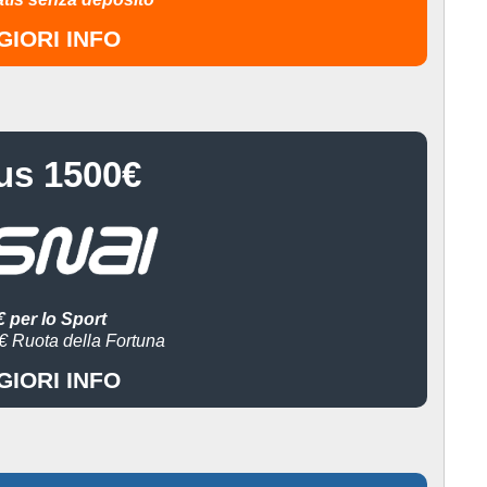
IORI INFO
us 1500€
 per lo Sport
0€ Ruota della Fortuna
IORI INFO