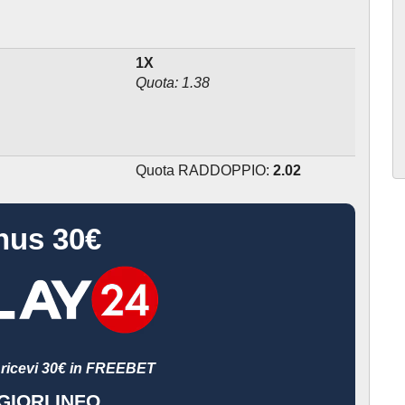
1X
Quota: 1.38
Quota RADDOPPIO:
2.02
nus 30€
,
ricevi 30€ in FREEBET
IORI INFO