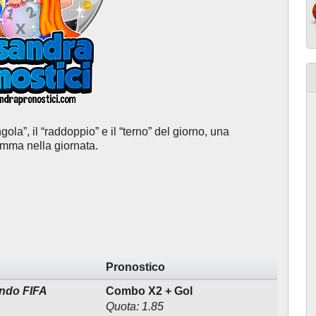
gola”, il “raddoppio” e il “terno” del giorno, una
ramma nella giornata.
Pronostico
ndo FIFA
Combo X2 + Gol
Quota: 1.85