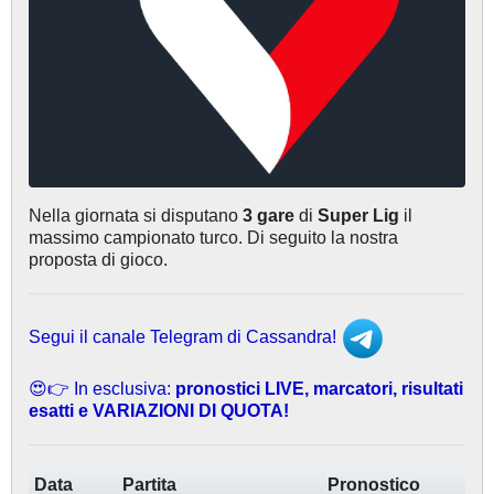
Nella giornata si disputano
3 gare
di
Super Lig
il
massimo campionato turco. Di seguito la nostra
proposta di gioco.
Segui il canale Telegram di Cassandra!
😍👉 In esclusiva:
pronostici LIVE, marcatori, risultati
esatti e VARIAZIONI DI QUOTA!
Data
Partita
Pronostico