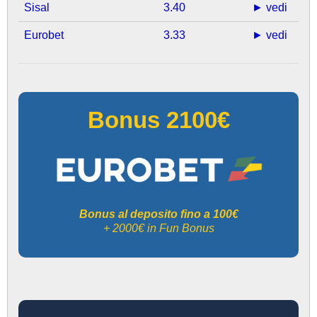
Sisal
3.40
► vedi
Eurobet
3.33
► vedi
Bonus 2100€
Bonus al deposito fino a 100€
+ 2000€ in Fun Bonus