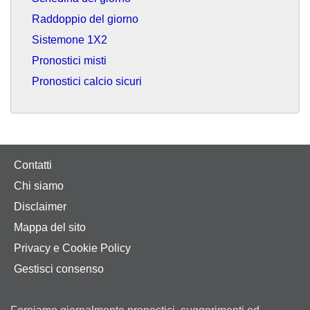
Raddoppio del giorno
Sistemone 1X2
Pronostici misti
Pronostici calcio sicuri
Contatti
Chi siamo
Disclaimer
Mappa del sito
Privacy e Cookie Policy
Gestisci consenso