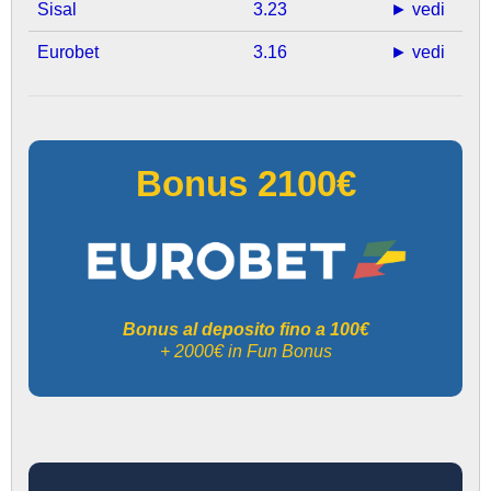
Sisal
3.23
► vedi
Eurobet
3.16
► vedi
Bonus 2100€
Bonus al deposito fino a 100€
+ 2000€ in Fun Bonus