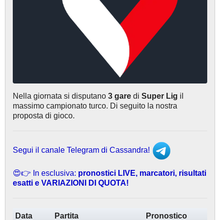
Nella giornata si disputano
3 gare
di
Super Lig
il
massimo campionato turco. Di seguito la nostra
proposta di gioco.
Segui il canale Telegram di Cassandra!
😍👉 In esclusiva:
pronostici LIVE, marcatori, risultati
esatti e VARIAZIONI DI QUOTA!
Data
Partita
Pronostico