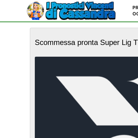
PR
O
S
k
Scommessa pronta Super Lig Tu
i
p
t
o
m
a
i
n
c
o
n
t
e
n
t