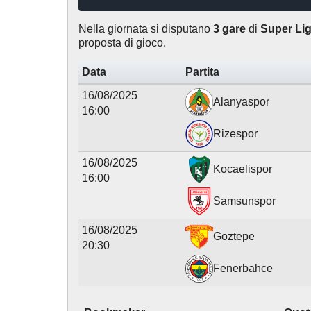
Nella giornata si disputano
3 gare
di
Super Li
proposta di gioco.
Data
Partita
16/08/2025
Alanyaspor
16:00
Rizespor
16/08/2025
Kocaelispor
16:00
Samsunspor
16/08/2025
Goztepe
20:30
Fenerbahce