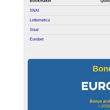
Bookmaker
Quot
SNAI
Lottomatica
Sisal
Eurobet
Bon
Bonus al d
+ 2000