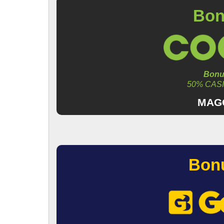
Bon
Bonus
50% CAS
MAGG
Bon