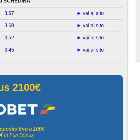
a SCHEDINA
3.67
► vai al sito
3.60
► vai al sito
3.52
► vai al sito
3.45
► vai al sito
us 2100€
eposito fino a 100€
€ in Fun Bonus