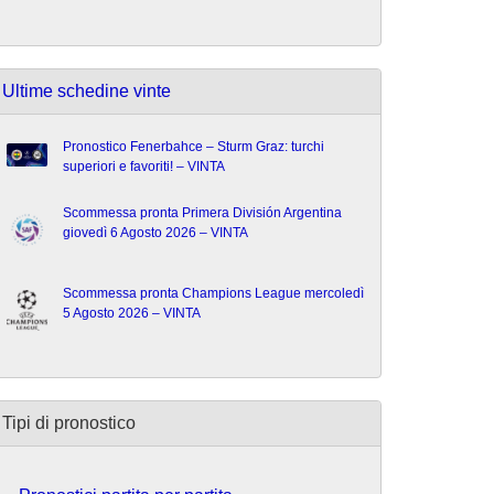
Ultime schedine vinte
Pronostico Fenerbahce – Sturm Graz: turchi
superiori e favoriti! – VINTA
Scommessa pronta Primera División Argentina
giovedì 6 Agosto 2026 – VINTA
Scommessa pronta Champions League mercoledì
5 Agosto 2026 – VINTA
Tipi di pronostico