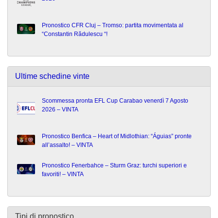
Pronostico CFR Cluj – Tromso: partita movimentata al
“Constantin Rădulescu “!
Ultime schedine vinte
Scommessa pronta EFL Cup Carabao venerdì 7 Agosto
2026 – VINTA
Pronostico Benfica – Heart of Midlothian: “Águias” pronte
all’assalto! – VINTA
Pronostico Fenerbahce – Sturm Graz: turchi superiori e
favoriti! – VINTA
Tipi di pronostico