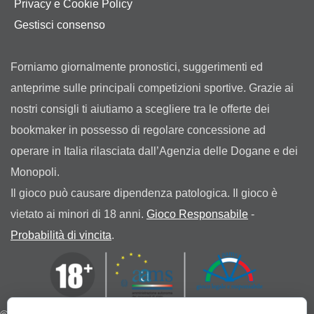
Privacy e Cookie Policy
Gestisci consenso
Forniamo giornalmente pronostici, suggerimenti ed
anteprime sulle principali competizioni sportive. Grazie ai
nostri consigli ti aiutiamo a scegliere tra le offerte dei
bookmaker in possesso di regolare concessione ad
operare in Italia rilasciata dall’Agenzia delle Dogane e dei
Monopoli.
Il gioco può causare dipendenza patologica. Il gioco è
vietato ai minori di 18 anni.
Gioco Responsabile
-
Probabilità di vincita
.