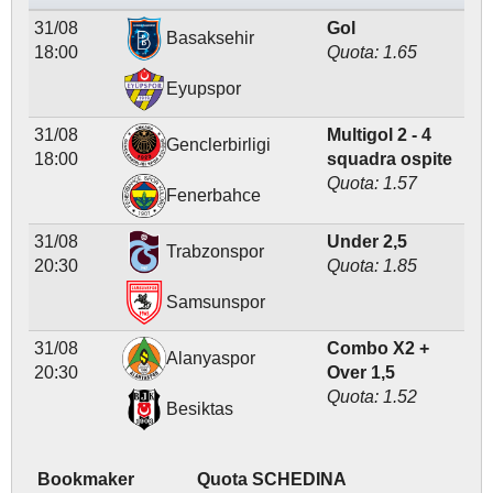
31/08
Gol
Basaksehir
18:00
Quota: 1.65
Eyupspor
31/08
Multigol 2 - 4
Genclerbirligi
18:00
squadra ospite
Quota: 1.57
Fenerbahce
31/08
Under 2,5
Trabzonspor
20:30
Quota: 1.85
Samsunspor
31/08
Combo X2 +
Alanyaspor
20:30
Over 1,5
Quota: 1.52
Besiktas
Bookmaker
Quota SCHEDINA