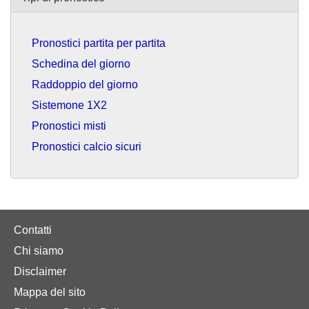
Pronostici partita per partita
Schedina del giorno
Raddoppio del giorno
Sistemone 1X2
Pronostici misti
Pronostici calcio sicuri
Contatti
Chi siamo
Disclaimer
Mappa del sito