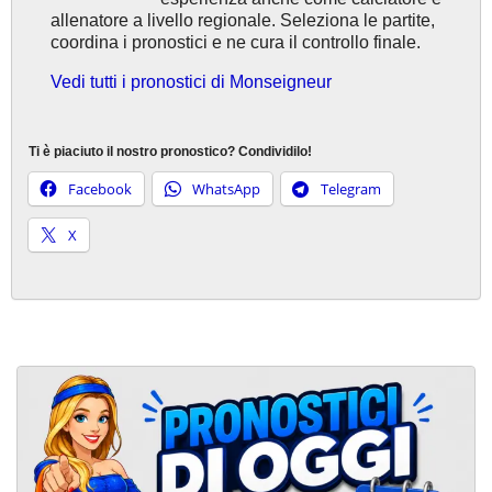
allenatore a livello regionale. Seleziona le partite,
coordina i pronostici e ne cura il controllo finale.
Vedi tutti i pronostici di Monseigneur
Ti è piaciuto il nostro pronostico? Condividilo!
Facebook
WhatsApp
Telegram
X