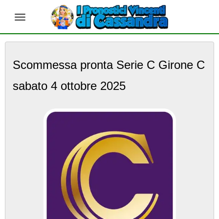
S
k
Scommessa pronta Serie C Girone C
i
p
sabato 4 ottobre 2025
t
o
m
a
i
n
c
o
n
t
e
n
t