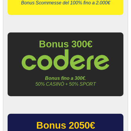
Bonus Scommesse del 100% fino a 2.000€
Bonus 300€
Bonus fino a 300€
.
50% CASINÒ + 50% SPORT
Bonus 2050€