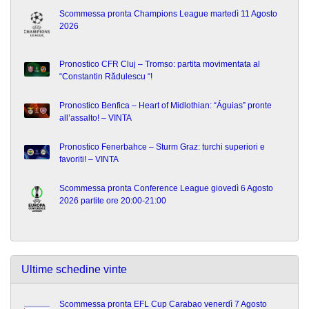
Scommessa pronta Champions League martedì 11 Agosto
2026
Pronostico CFR Cluj – Tromso: partita movimentata al
“Constantin Rădulescu “!
Pronostico Benfica – Heart of Midlothian: “Águias” pronte
all’assalto! – VINTA
Pronostico Fenerbahce – Sturm Graz: turchi superiori e
favoriti! – VINTA
Scommessa pronta Conference League giovedì 6 Agosto
2026 partite ore 20:00-21:00
Ultime schedine vinte
Scommessa pronta EFL Cup Carabao venerdì 7 Agosto