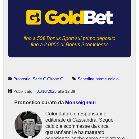
fino a 50€ Bonus Sport sul primo deposito
fino a 2.000€ di Bonus Scommesse
Pronostici Serie C Girone C
Schedine pronte calcio
Pubblicato il
01/10/2025
alle 12:09
Pronostico curato da
Monseigneur
Cofondatore e responsabile
editoriale di Cassandra. Segue
calcio e scommesse da circa
quarant’anni e ha maturato
esperienza anche come calciatore e