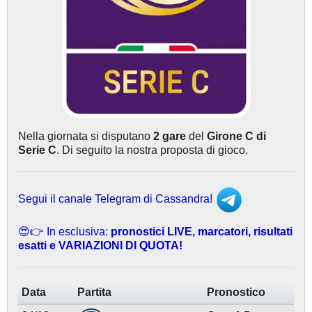
Nella giornata si disputano
2 gare
del
Girone C di
Serie C
. Di seguito la nostra proposta di gioco.
Segui il canale Telegram di Cassandra!
😍👉 In esclusiva:
pronostici LIVE, marcatori, risultati
esatti e VARIAZIONI DI QUOTA!
Data
Partita
Pronostico