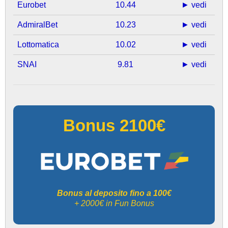
Eurobet
10.44
► vedi
AdmiralBet
10.23
► vedi
Lottomatica
10.02
► vedi
SNAI
9.81
► vedi
Bonus 2100€
Bonus al deposito fino a 100€
+ 2000€ in Fun Bonus