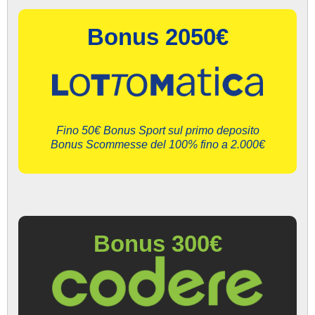
Bonus 2050€
Fino 50€ Bonus Sport sul primo deposito
Bonus Scommesse del 100% fino a 2.000€
Bonus 300€