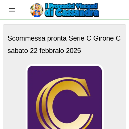
S
k
Scommessa pronta Serie C Girone C
i
p
sabato 22 febbraio 2025
t
o
m
a
i
n
c
o
n
t
e
n
t