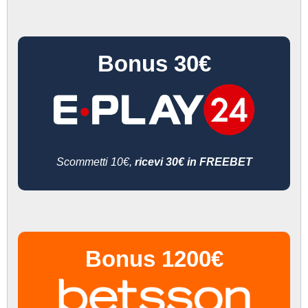
Bonus 30€
Scommetti 10€,
ricevi 30€ in FREEBET
Bonus 1200€