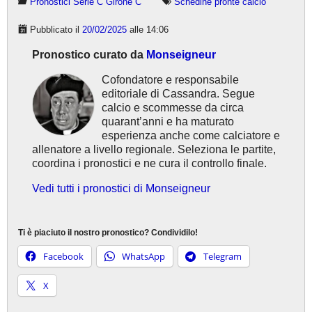
Pronostici Serie C Girone C
Schedine pronte calcio
Pubblicato il
20/02/2025
alle 14:06
Pronostico curato da
Monseigneur
Cofondatore e responsabile
editoriale di Cassandra. Segue
calcio e scommesse da circa
quarant’anni e ha maturato
esperienza anche come calciatore e
allenatore a livello regionale. Seleziona le partite,
coordina i pronostici e ne cura il controllo finale.
Vedi tutti i pronostici di Monseigneur
Ti è piaciuto il nostro pronostico? Condividilo!
Facebook
WhatsApp
Telegram
X