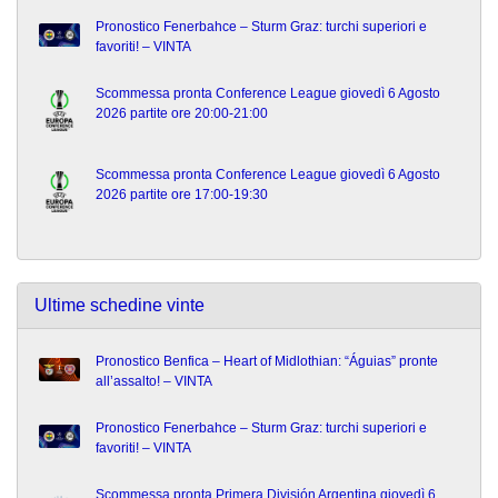
Pronostico Fenerbahce – Sturm Graz: turchi superiori e
favoriti! – VINTA
Scommessa pronta Conference League giovedì 6 Agosto
2026 partite ore 20:00-21:00
Scommessa pronta Conference League giovedì 6 Agosto
2026 partite ore 17:00-19:30
Ultime schedine vinte
Pronostico Benfica – Heart of Midlothian: “Águias” pronte
all’assalto! – VINTA
Pronostico Fenerbahce – Sturm Graz: turchi superiori e
favoriti! – VINTA
Scommessa pronta Primera División Argentina giovedì 6