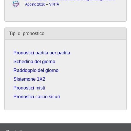
Agosto 2026 – VINTA
Tipi di pronostico
Pronostici partita per partita
Schedina del giorno
Raddoppio del giorno
Sistemone 1X2
Pronostici misti
Pronostici calcio sicuri