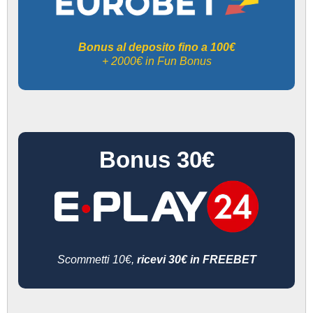
Bonus al deposito fino a 100€
+ 2000€ in Fun Bonus
Bonus 30€
Scommetti 10€,
ricevi 30€ in FREEBET