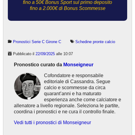
fino a 50€ Bonus Sport sul primo deposito
fino a 2.000€ di Bonus Scommesse
Pronostici Serie C Girone C
Schedine pronte calcio
Pubblicato il
22/09/2025
alle 10:07
Pronostico curato da
Monseigneur
Cofondatore e responsabile
editoriale di Cassandra. Segue
calcio e scommesse da circa
quarant’anni e ha maturato
esperienza anche come calciatore e
allenatore a livello regionale. Seleziona le partite,
coordina i pronostici e ne cura il controllo finale.
Vedi tutti i pronostici di Monseigneur