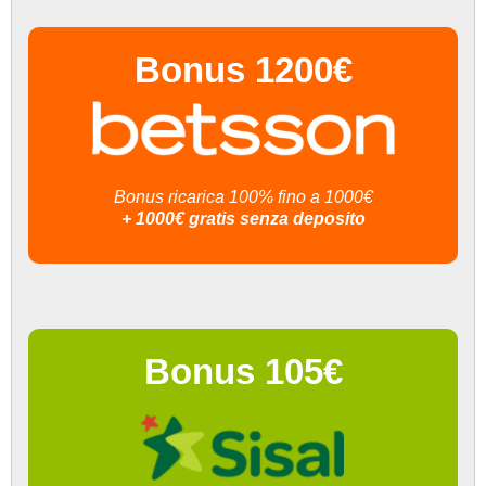
Bonus 1200€
Bonus ricarica 100% fino a 1000€
+ 1000€ gratis senza deposito
Bonus 105€