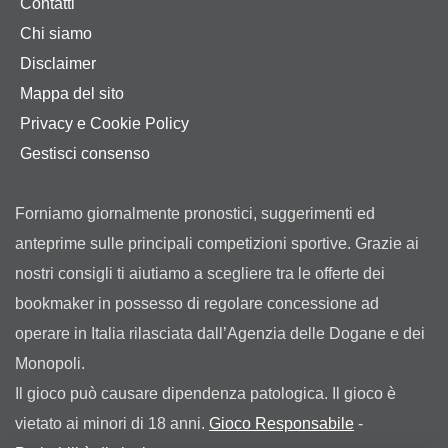
Contatti
Chi siamo
Disclaimer
Mappa del sito
Privacy e Cookie Policy
Gestisci consenso
Forniamo giornalmente pronostici, suggerimenti ed
anteprime sulle principali competizioni sportive. Grazie ai
nostri consigli ti aiutiamo a scegliere tra le offerte dei
bookmaker in possesso di regolare concessione ad
operare in Italia rilasciata dall’Agenzia delle Dogane e dei
Monopoli.
Il gioco può causare dipendenza patologica. Il gioco è
vietato ai minori di 18 anni.
Gioco Responsabile
-