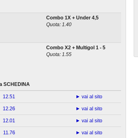
Combo 1X + Under 4,5
Quota: 1.40
Combo X2 + Multigol 1 - 5
Quota: 1.55
a SCHEDINA
12.51
► vai al sito
12.26
► vai al sito
12.01
► vai al sito
11.76
► vai al sito