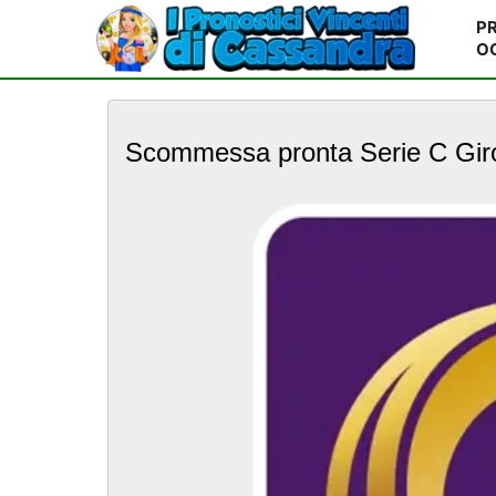
PR
O
S
k
Scommessa pronta Serie C Gir
i
p
t
o
m
a
i
n
c
o
n
t
e
n
t